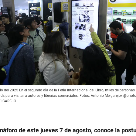
lio del 2025 En el segundo día de la Feria Internacional del Libro, miles de personas 
nds para visitar a autores y librerías comerciales. Fotos: Antonio Melgarejo/ @phot
ELGAREJO
máforo de este jueves 7 de agosto, conoce la postu