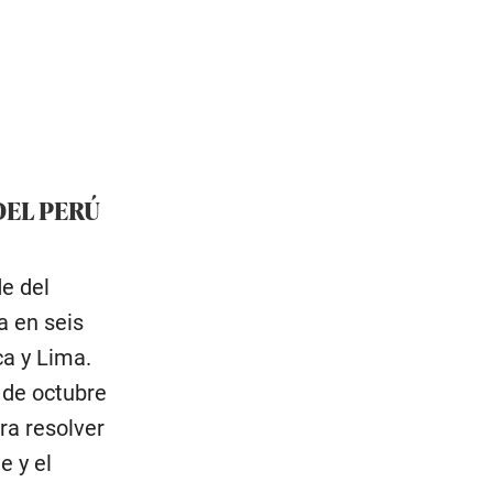
DEL PERÚ
e del
a en seis
ca y Lima.
5 de octubre
ra resolver
e y el