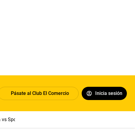
Pásate al Club El Comercio
Inicia sesión
a vs Sport Boys
Jorge Messi
Dólar
Papa León XIV
Congre