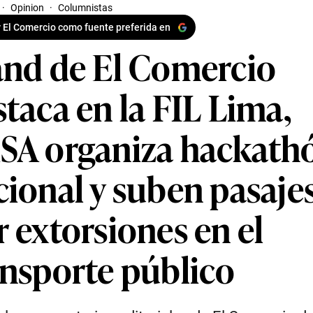
·
Opinion
·
Columnistas
 El Comercio como fuente preferida en
and de El Comercio
taca en la FIL Lima,
SA organiza hackath
cional y suben pasaje
 extorsiones en el
ansporte público