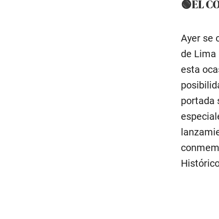
🟢EL C
Ayer se c
de Lima 
esta oca
posibilid
portada 
especial
lanzamie
conmemor
Históric