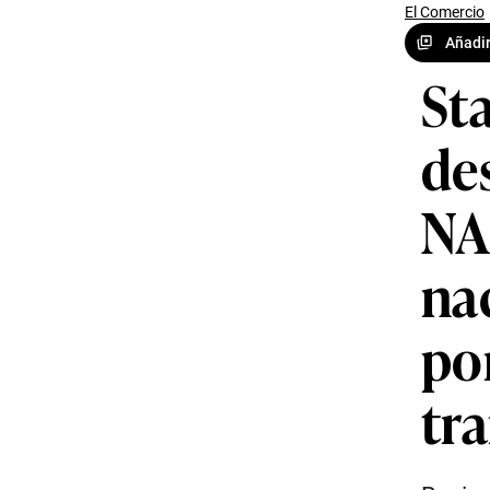
El Comercio
Añadir
St
des
NA
na
por
tr