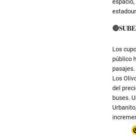
espacio,
estadou
🔴SUBE
Los cupo
público 
pasajes.
Los Oliv
del prec
buses. U
Urbanito
incremen