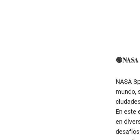
🟢NASA
NASA Spa
mundo, s
ciudades
En este e
en diver
desafíos