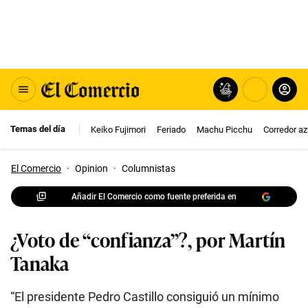
Temas del día
Keiko Fujimori
Feriado
Machu Picchu
Corredor az
El Comercio
·
Opinion
·
Columnistas
Añadir El Comercio como fuente preferida en
¿Voto de “confianza”?, por Martín
Tanaka
“El presidente Pedro Castillo consiguió un mínimo