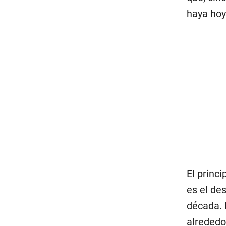
haya hoy
El princ
es el des
década. 
alrededo