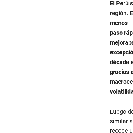
El Perú 
región. 
menos– t
paso ráp
mejoraba
excepción
década e
gracias 
macroeco
volatili
Luego de
similar a
recoge u