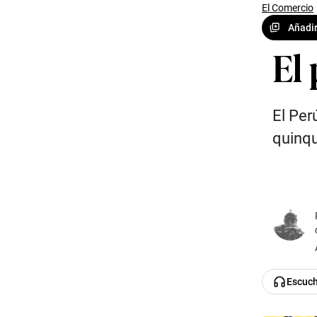
El Comercio
Añadir
El 
El Per
quinqu
Escuc