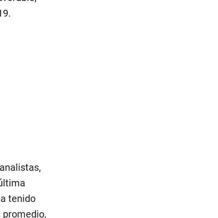
19.
analistas,
 última
ha tenido
n promedio,