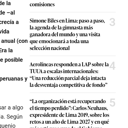
de la
comisiones
de –al
3
Simone Biles en Lima: paso a paso,
crecía a
la agenda de la gimnasta más
vida
ganadora del mundo y una visita
que emocionará a toda una
 anual (con
selección nacional
Era la
e posible
4
Aerolíneas responden a LAP sobre la
TUUA a escalas internacionales:
“Una reducción parcial deja intacta
 peruanas y
la desventaja competitiva de fondo”
5
“La organización está recuperando
el tiempo perdido”: Carlos Neuhaus,
sar a algo
expresidente de Lima 2019, sobre los
cia. Según
retos a un año de Lima 2027 y en qué
nquenio