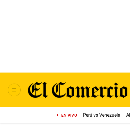
Perú vs Venezuela
A
EN VIVO