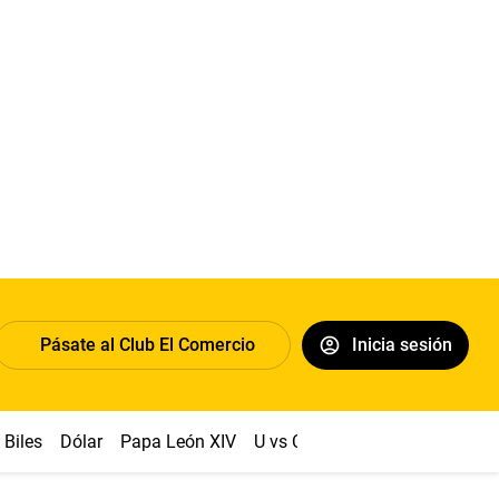
Pásate al Club El Comercio
Inicia sesión
Biles
Dólar
Papa León XIV
U vs Cristal
Congreso
Mach