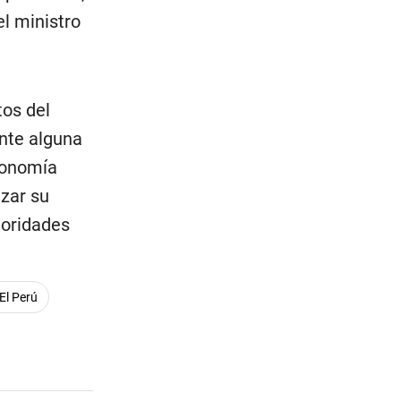
l ministro
tos del
ente alguna
conomía
izar su
toridades
El Perú