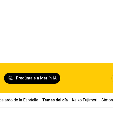
Pregúntale a Merlín IA
belardo de la Espriella
Temas del día
Keiko Fujimori
Simon 