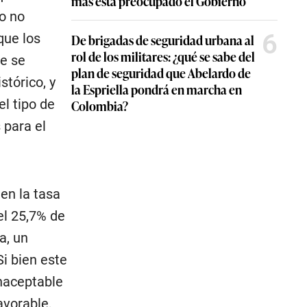
más está preocupado el Gobierno
o no
6
que los
De brigadas de seguridad urbana al
rol de los militares: ¿qué se sabe del
ue se
plan de seguridad que Abelardo de
tórico, y
la Espriella pondrá en marcha en
l tipo de
Colombia?
 para el
en la tasa
el 25,7% de
a, un
Si bien este
inaceptable
avorable,