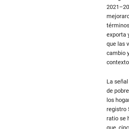
2021–202
mejoraro
términos
exporta 
que las 
cambio y
contexto
La señal
de pobre
los hoga
registro
ratio se
que, cin