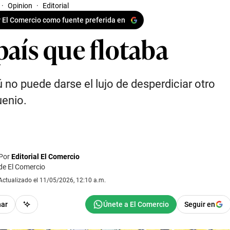
·
Opinion
·
Editorial
 El Comercio como fuente preferida en
país que flotaba
ú no puede darse el lujo de desperdiciar otro
enio.
Por
Editorial El Comercio
de El Comercio
Actualizado el 11/05/2026, 12:10 a.m.
har
Seguir en