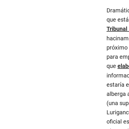
Dramátic
que está
Tribunal
hacinami
próximo 
para emp
que
elab
informac
estaría 
alberga 
(una sup
Luriganc
oficial 