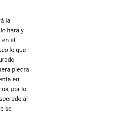
á la
lo hará y
 en el
oco lo que
gurado
mera piedra
enta en
os, por lo
esperado al
ue se