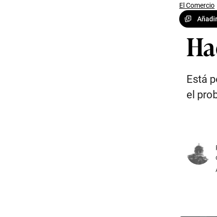
El Comercio
Añadir
Ha
Está p
el pro