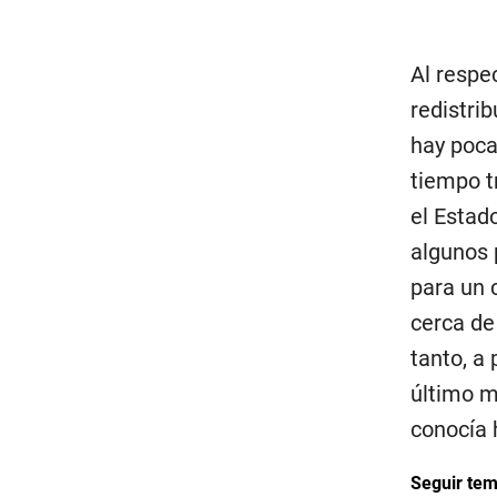
Al respe
redistrib
hay poca
tiempo t
el Estad
algunos 
para un 
cerca de
tanto, a
último m
conocía 
Seguir te