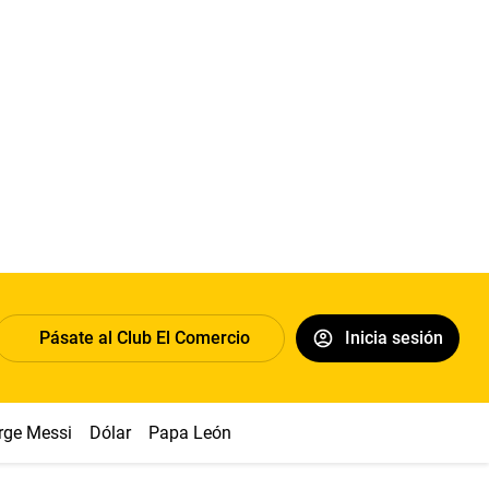
Pásate al Club El Comercio
Inicia sesión
rge Messi
Dólar
Papa León XIV
Congreso
Machu Picchu