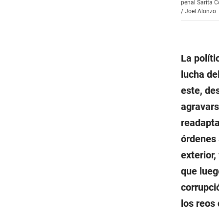
penal Sarita C
/
Joel Alonzo
La políti
lucha de
este, de
agravars
readapta
órdenes 
exterior
que lueg
corrupci
los reos