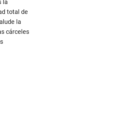
 la
ad total de
alude la
as cárceles
es