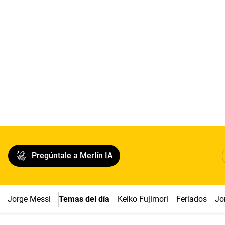
Pregúntale a Merlín IA
Jorge Messi
Temas del día
Keiko Fujimori
Feriados
Jo