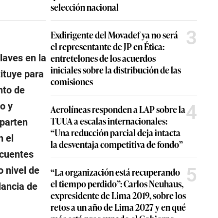
selección nacional
3
Exdirigente del Movadef ya no será
el representante de JP en Ética:
entretelones de los acuerdos
claves en la
iniciales sobre la distribución de las
tituye para
comisiones
nto de
o y
4
Aerolíneas responden a LAP sobre la
TUUA a escalas internacionales:
mparten
“Una reducción parcial deja intacta
n el
la desventaja competitiva de fondo”
ncuentes
5
o nivel de
“La organización está recuperando
el tiempo perdido”: Carlos Neuhaus,
lancia de
expresidente de Lima 2019, sobre los
retos a un año de Lima 2027 y en qué