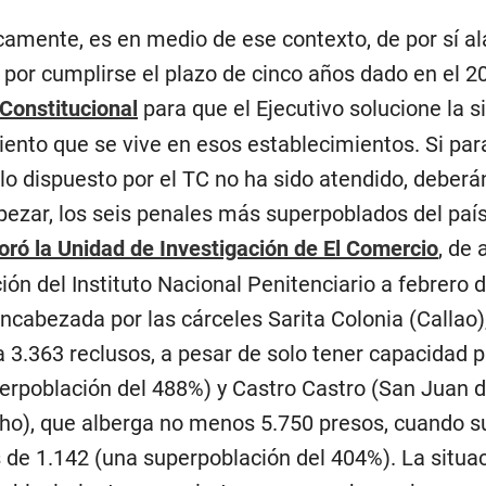
amente, es en medio de ese contexto, de por sí a
 por cumplirse el plazo de cinco años dado en el 20
 Constitucional
para que el Ejecutivo solucione la s
ento que se vive en esos establecimientos. Si pa
lo dispuesto por el TC no ha sido atendido, deberán
ezar, los seis penales más superpoblados del país.
oró la Unidad de Investigación de El Comercio
, de
ión del Instituto Nacional Penitenciario a febrero 
encabezada por las cárceles Sarita Colonia (Callao)
a 3.363 reclusos, a pesar de solo tener capacidad 
erpoblación del 488%) y Castro Castro (San Juan 
ho), que alberga no menos 5.750 presos, cuando s
es de 1.142 (una superpoblación del 404%). La situa