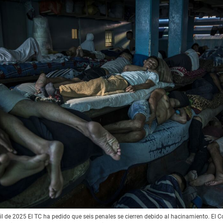
il de 2025 El TC ha pedido que seis penales se cierren debido al hacinamiento. El Co