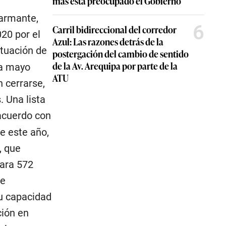
más está preocupado el Gobierno
larmante,
6
Carril bidireccional del corredor
20 por el
Azul: Las razones detrás de la
ituación de
postergación del cambio de sentido
de la Av. Arequipa por parte de la
ra mayo
ATU
 cerrarse,
 Una lista
 acuerdo con
de este año,
, que
para 572
de
u capacidad
ción en