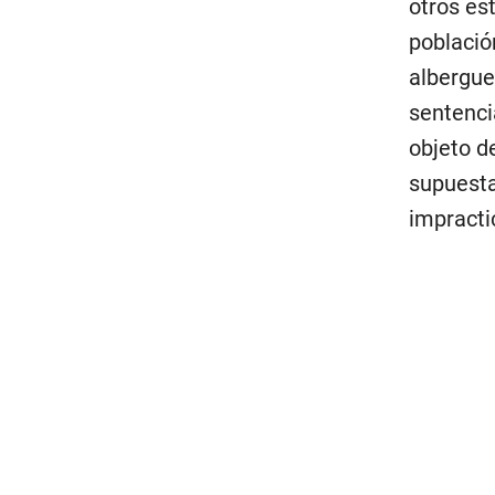
otros es
població
albergue 
sentenci
objeto d
supuest
impracti