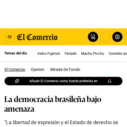
Temas del día
Keiko Fujimori
Feriado
Machu Picchu
Corredor az
El Comercio
·
Opinion
·
Mirada De Fondo
Añadir El Comercio como fuente preferida en
La democracia brasileña bajo
amenaza
“La libertad de expresión y el Estado de derecho se