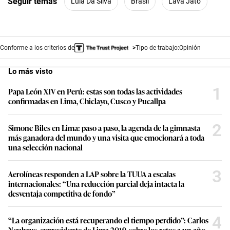
Seguir temas
Lula Da Silva
Brasil
Lava Jato
Conforme a los criterios de
Tipo de trabajo:
Opinión
Lo más visto
1
Papa León XIV en Perú: estas son todas las actividades
confirmadas en Lima, Chiclayo, Cusco y Pucallpa
2
Simone Biles en Lima: paso a paso, la agenda de la gimnasta
más ganadora del mundo y una visita que emocionará a toda
una selección nacional
3
Aerolíneas responden a LAP sobre la TUUA a escalas
internacionales: “Una reducción parcial deja intacta la
desventaja competitiva de fondo”
4
“La organización está recuperando el tiempo perdido”: Carlos
Neuhaus, expresidente de Lima 2019, sobre los retos a un año