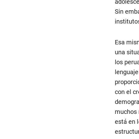
adolesce
Sin emba
institut
Esa mism
una situ
los peru
lenguaje
proporci
con el c
demograf
muchos n
está en 
estructu