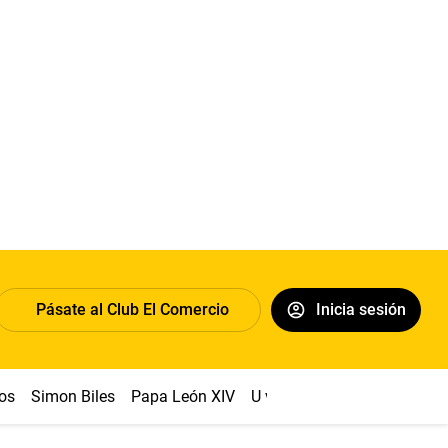
Pásate al Club El Comercio
Inicia sesión
os
Simon Biles
Papa León XIV
U vs Cristal
Dólar
Congr