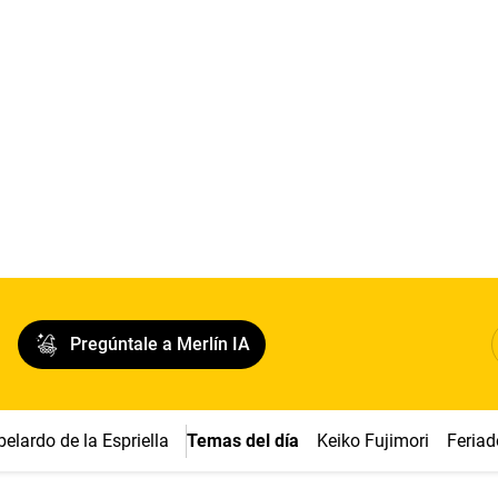
Pregúntale a Merlín IA
belardo de la Espriella
Temas del día
Keiko Fujimori
Feriad