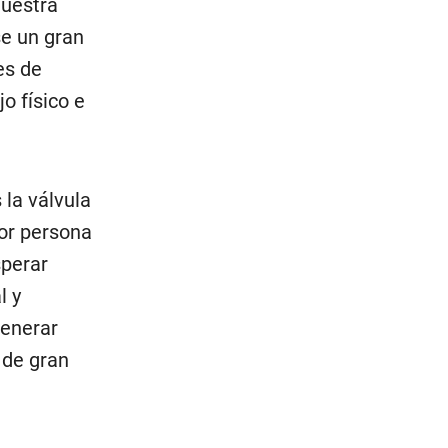
nuestra
se un gran
es de
o físico e
 la válvula
or persona
sperar
l y
generar
 de gran