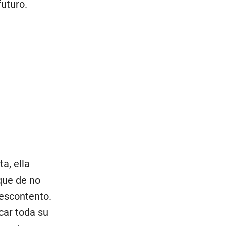
futuro.
a, ella
que de no
escontento.
car toda su