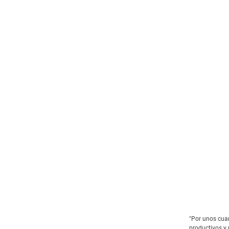
"Por unos cua
productivos y 