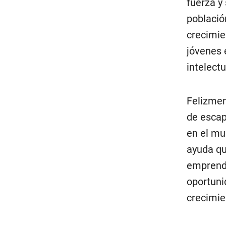
fuerza y 
població
crecimie
jóvenes 
intelectu
Felizmen
de escap
en el mu
ayuda qu
emprende
oportuni
crecimie