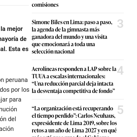
comisiones
3
Simone Biles en Lima: paso a paso,
la mejor
la agenda de la gimnasta más
ganadora del mundo y una visita
mayoría de
que emocionará a toda una
al. Esta es
selección nacional
4
Aerolíneas responden a LAP sobre la
TUUA a escalas internacionales:
ión peruana
“Una reducción parcial deja intacta
dos por los
la desventaja competitiva de fondo”
jar para
5
“La organización está recuperando
inución
el tiempo perdido”: Carlos Neuhaus,
ión del
expresidente de Lima 2019, sobre los
ación
retos a un año de Lima 2027 y en qué