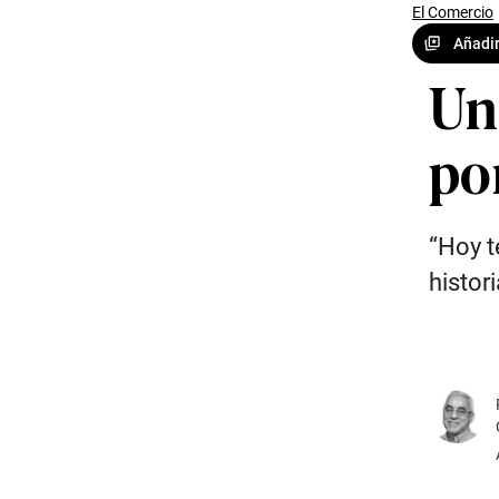
El Comercio
Añadir
Un
po
“Hoy t
histori