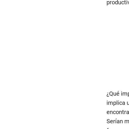
producti
¿Qué imp
implica 
encontra
Serían m