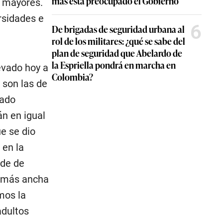
más está preocupado el Gobierno
s mayores.
rsidades e
6
De brigadas de seguridad urbana al
rol de los militares: ¿qué se sabe del
plan de seguridad que Abelardo de
la Espriella pondrá en marcha en
evado hoy a
Colombia?
 son las de
mado
án en igual
e se dio
 en la
ide de
e más ancha
mos la
adultos