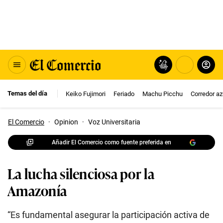
Temas del día
Keiko Fujimori
Feriado
Machu Picchu
Corredor az
El Comercio
·
Opinion
·
Voz Universitaria
Añadir El Comercio como fuente preferida en
La lucha silenciosa por la
Amazonía
“Es fundamental asegurar la participación activa de