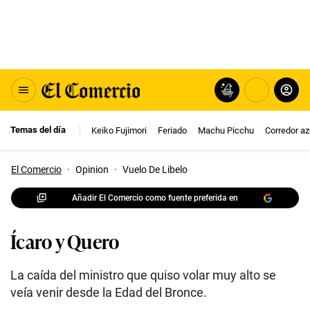
Temas del día
Keiko Fujimori
Feriado
Machu Picchu
Corredor az
El Comercio
·
Opinion
·
Vuelo De Libelo
Añadir El Comercio como fuente preferida en
Ícaro y Quero
La caída del ministro que quiso volar muy alto se
veía venir desde la Edad del Bronce.