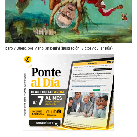
Ícaro y Quero, por Mario Ghibellini (ilustración: Victor Aguilar Rúa)