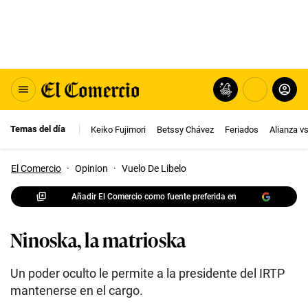
Temas del día
Keiko Fujimori
Betssy Chávez
Feriados
Alianza v
El Comercio
·
Opinion
·
Vuelo De Libelo
Añadir El Comercio como fuente preferida en
Ninoska, la matrioska
Un poder oculto le permite a la presidente del IRTP
mantenerse en el cargo.