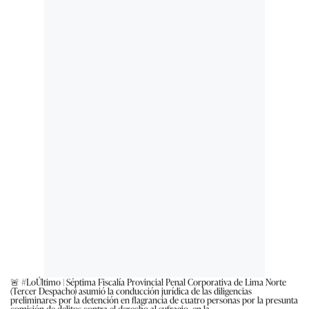
🚨
#LoÚltimo
| Séptima Fiscalía Provincial Penal Corporativa de Lima Norte
(Tercer Despacho) asumió la conducción jurídica de las diligencias
preliminares por la detención en flagrancia de cuatro personas por la presunta
comisión de delitos contra el derecho al sufragio, en la…