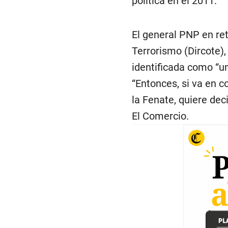
política en el 2011.
El general PNP en ret
Terrorismo (Dircote),
identificada como “u
“Entonces, si va en c
la Fenate, quiere dec
El Comercio.