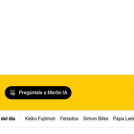
Pregúntale a Merlín IA
del día
Keiko Fujimori
Feriados
Simon Biles
Papa Leó