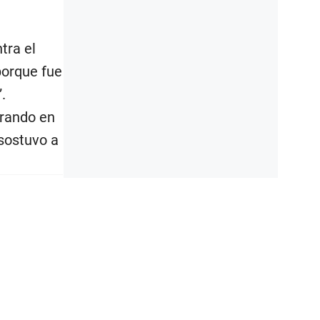
tra el
porque fue
.
urando en
 sostuvo a