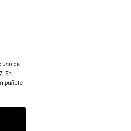
s uno de
7. En
un puñete