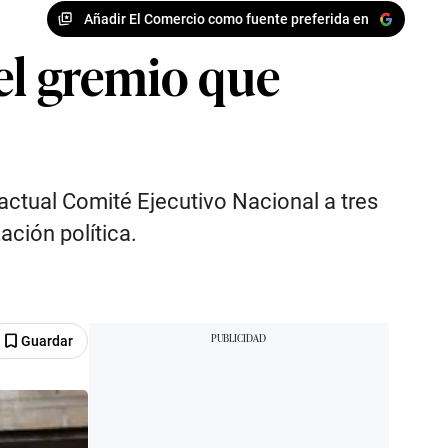
Añadir El Comercio como fuente preferida en
el gremio que
ctual Comité Ejecutivo Nacional a tres
ción política.
Guardar