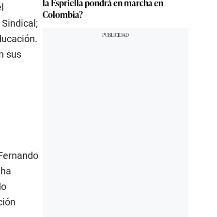
la Espriella pondrá en marcha en
l
Colombia?
Sindical;
ducación.
n sus
 Fernando
 ha
do
ción