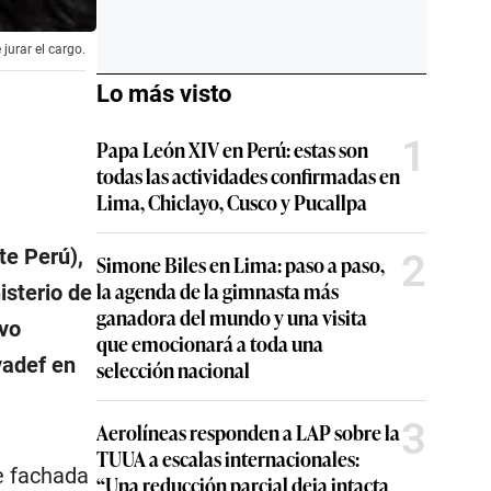
jurar el cargo.
Lo más visto
1
Papa León XIV en Perú: estas son
todas las actividades confirmadas en
Lima, Chiclayo, Cusco y Pucallpa
te Perú),
2
Simone Biles en Lima: paso a paso,
la agenda de la gimnasta más
isterio de
ganadora del mundo y una visita
vo
que emocionará a toda una
vadef en
selección nacional
3
Aerolíneas responden a LAP sobre la
TUUA a escalas internacionales:
e fachada
“Una reducción parcial deja intacta