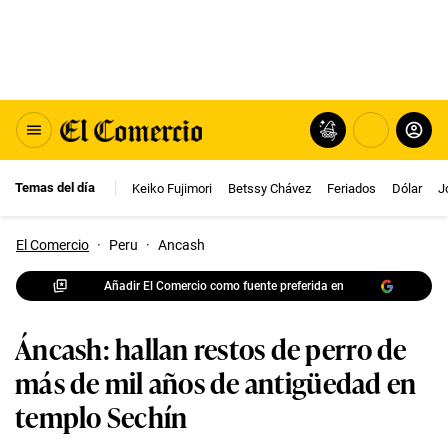
Temas del día
Keiko Fujimori
Betssy Chávez
Feriados
Dólar
J
El Comercio
·
Peru
·
Ancash
Añadir El Comercio como fuente preferida en
Áncash: hallan restos de perro de
más de mil años de antigüedad en
templo Sechín