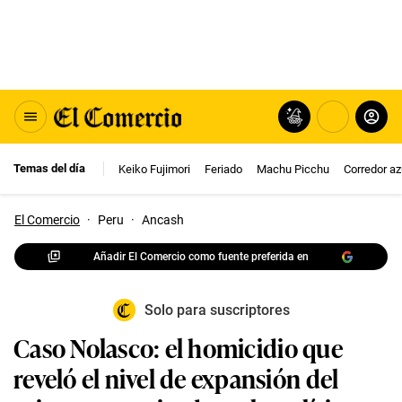
Temas del día
Keiko Fujimori
Feriado
Machu Picchu
Corredor az
El Comercio
·
Peru
·
Ancash
Añadir El Comercio como fuente preferida en
Solo para suscriptores
Caso Nolasco: el homicidio que
reveló el nivel de expansión del