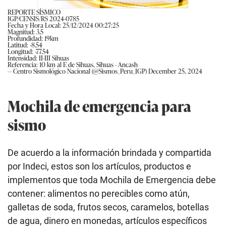
REPORTE SÍSMICO
IGP/CENSIS/RS 2024-0785
Fecha y Hora Local: 25/12/2024 00:27:25
Magnitud: 3.5
Profundidad: 19km
Latitud: -8.54
Longitud: -77.54
Intensidad: II-III Sihuas
Referencia: 10 km al E de Sihuas, Sihuas - Ancash
— Centro Sismológico Nacional (@Sismos_Peru_IGP)
December 25, 2024
Mochila de emergencia para
sismo
De acuerdo a la información brindada y compartida
por Indeci, estos son los artículos, productos e
implementos que toda Mochila de Emergencia debe
contener: alimentos no perecibles como atún,
galletas de soda, frutos secos, caramelos, botellas
de agua, dinero en monedas, artículos específicos