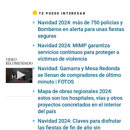
TE PUEDE INTERESAR
Navidad 2024: más de 750 policías y
Bomberos en alerta para unas fiestas
seguras
Navidad 2024: MIMP garantiza
servicios continuos para proteger a
víctimas de violencia
VIDEO
RECOMENDADO
Navidad: Gamarra y Mesa Redonda
se llenan de compradores de último
Hombre rescata a su esposa de incendio
minuto | FOTOS
0
seconds
Mapa de obras regionales 2024:
of
estos son los hospitales, vías y otros
1
minute,
proyectos concretados en el interior
29
del país
seconds
Navidad 2024: Claves para disfrutar
las fiestas de fin de año sin