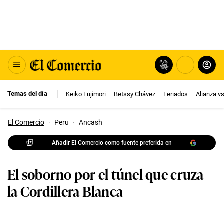
Temas del día
Keiko Fujimori
Betssy Chávez
Feriados
Alianza v
El Comercio
·
Peru
·
Ancash
Añadir El Comercio como fuente preferida en
El soborno por el túnel que cruza
la Cordillera Blanca