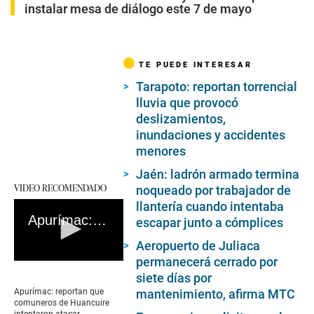
instalar mesa de diálogo este 7 de mayo
TE PUEDE INTERESAR
Tarapoto: reportan torrencial
lluvia que provocó
deslizamientos,
inundaciones y accidentes
menores
Jaén: ladrón armado termina
VIDEO RECOMENDADO
noqueado por trabajador de
llantería cuando intentaba
Apurímac: reportan que comuneros de Huancuire intentaron atacar helicóptero de la mina Las Bambas |
escapar junto a cómplices
Aeropuerto de Juliaca
permanecerá cerrado por
0
seconds
siete días por
of
Apurímac: reportan que
mantenimiento, afirma MTC
0
comuneros de Huancuire
seconds