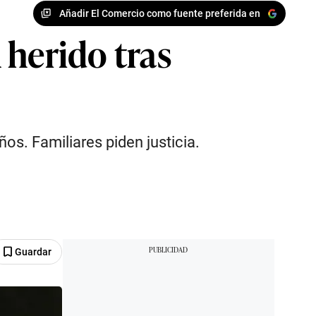
Añadir El Comercio como fuente preferida en
 herido tras
os. Familiares piden justicia.
Guardar