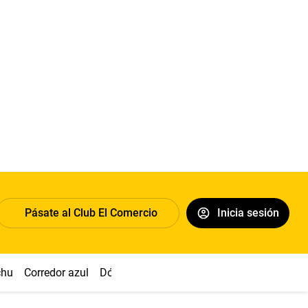
Pásate al Club El Comercio
Inicia sesión
chu
Corredor azul
Dólar
Congreso
Nasca
Acuña
Toled