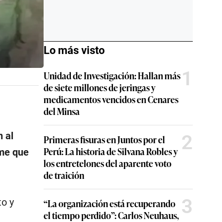
Lo más visto
1
Unidad de Investigación: Hallan más
de siete millones de jeringas y
medicamentos vencidos en Cenares
del Minsa
n al
2
Primeras fisuras en Juntos por el
Perú: La historia de Silvana Robles y
ume que
los entretelones del aparente voto
de traición
3
to y
“La organización está recuperando
el tiempo perdido”: Carlos Neuhaus,