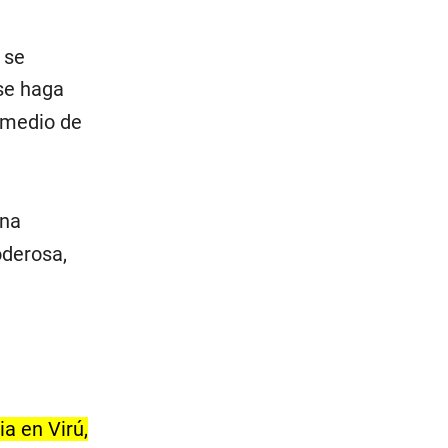
 se
e haga
 medio de
una
oderosa,
a en Virú,