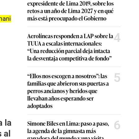
expresidente de Lima 2019, sobre los
retos a un año de Lima 2027 y en qué
más está preocupado el Gobierno
mani
4
Aerolíneas responden a LAP sobre la
TUUA a escalas internacionales:
“Una reducción parcial deja intacta
la desventaja competitiva de fondo”
5
“Ellos nos escogen a nosotros”: las
familias que abrieron sus puertas a
perros ancianos y heridos que
llevaban años esperando ser
adoptados
 la
6
Simone Biles en Lima: paso a paso,
la agenda de la gimnasta más
 al
ganadora del mundo y una visita