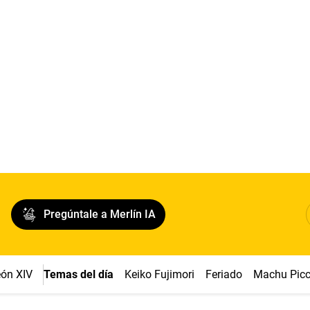
Pregúntale a Merlín IA
ón XIV
Temas del día
Keiko Fujimori
Feriado
Machu Pic