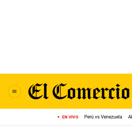
Perú vs Venezuela
A
EN VIVO