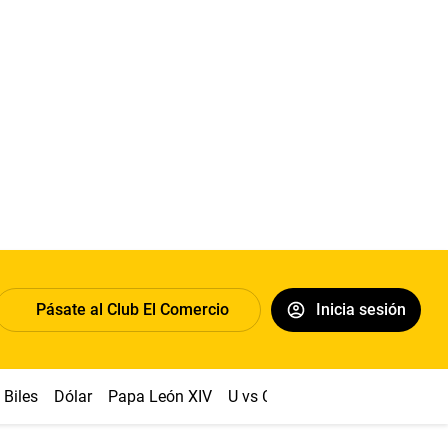
Pásate al Club El Comercio
Inicia sesión
Biles
Dólar
Papa León XIV
U vs Cristal
Congreso
Mach