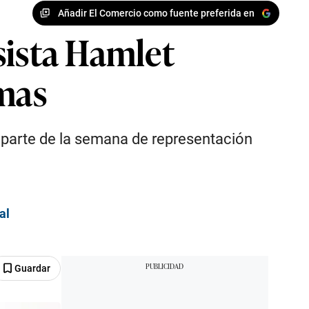
Añadir El Comercio como fuente preferida en
sista Hamlet
rmas
 parte de la semana de representación
al
Guardar