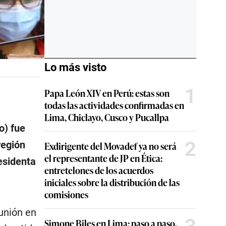
Lo más visto
1
Papa León XIV en Perú: estas son
todas las actividades confirmadas en
Lima, Chiclayo, Cusco y Pucallpa
o) fue
2
región
Exdirigente del Movadef ya no será
el representante de JP en Ética:
esidenta
entretelones de los acuerdos
iniciales sobre la distribución de las
comisiones
unión en
Simone Biles en Lima: paso a paso,