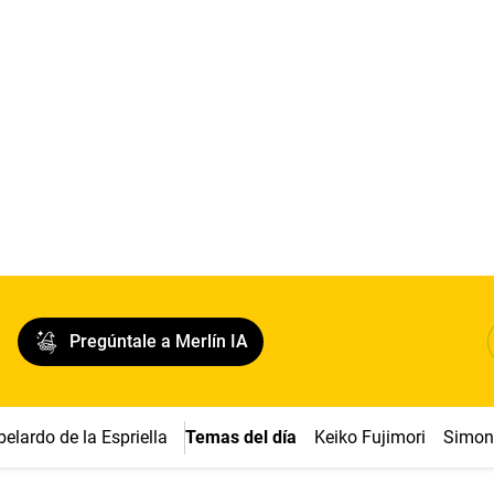
Pregúntale a Merlín IA
belardo de la Espriella
Temas del día
Keiko Fujimori
Simon 