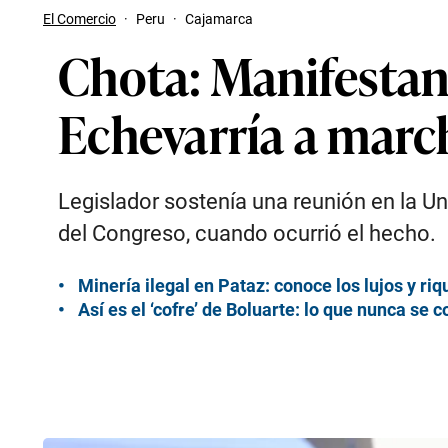
El Comercio
·
Peru
·
Cajamarca
Chota: Manifestan
Echevarría a march
Legislador sostenía una reunión en la 
del Congreso, cuando ocurrió el hecho.
Minería ilegal en Pataz: conoce los lujos y ri
Así es el ‘cofre’ de Boluarte: lo que nunca se c