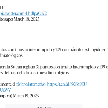
HD
pic.twitter.com/LhdJpaC472
itosape)
March 18, 2023
ntos con tránsito interrumpido y 109 con tránsito restringido en 
climatológicos.
hora la Sutran registra 31 puntos con trnsito interrumpido y 109 
es del pas, debido a factores climatolgicos.
emente el
#MapaInteractivo
:
https://t.co/aLbXiSa9EU
V5UaWV
anperu)
March 18, 2023