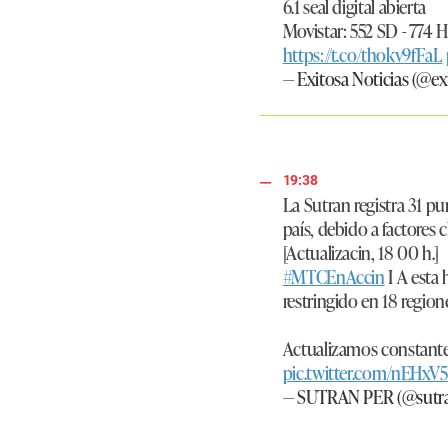
6.1 seal digital abierta
Movistar: 552 SD - 774 
https://t.co/thokv9fFaL
— Exitosa Noticias (@ex
19:38
La Sutran registra 31 pu
país, debido a factores 
[Actualizacin, 18 00 h.]
#MTCEnAccin
I A esta 
restringido en 18 region
Actualizamos constant
pic.twitter.com/nEHx
— SUTRAN PER (@sutr