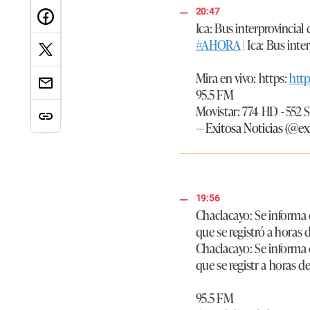
20:47
Ica: Bus interprovincial
#AHORA
| Ica: Bus int
Mira en vivo: https:
http
95.5 FM
Movistar: 774 HD - 552
— Exitosa Noticias (@ex
19:56
Chaclacayo: Se informa q
que se registró a horas d
Chaclacayo: Se informa q
que se registr a horas de 
95.5 FM