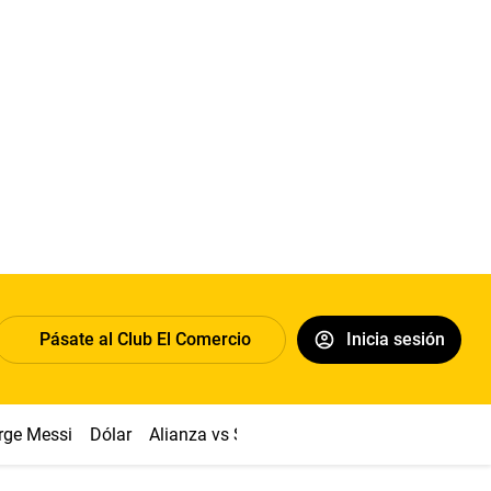
Pásate al Club El Comercio
Inicia sesión
rge Messi
Dólar
Alianza vs Sport Boys
Papa León XIV
Co