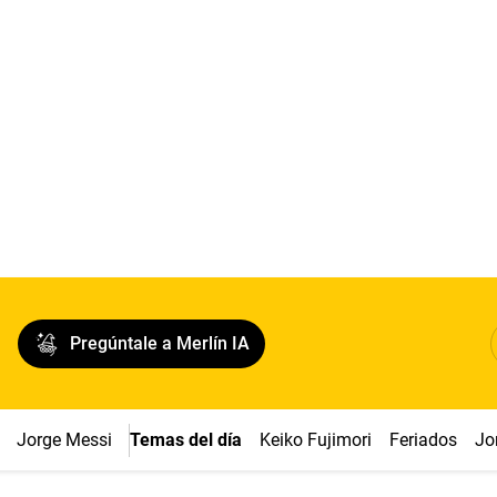
Pregúntale a Merlín IA
Jorge Messi
Temas del día
Keiko Fujimori
Feriados
Jo