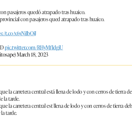
 con pasajeros quedó atrapado tras huaico.
erprovincial con pasajeros qued atrapado tras huaico.
s://t.co/x6vNiIbOiJ
 SD
pic.twitter.com/RHyMfIdgjU
itosape)
March 18, 2023
ue la carretera central está llena de lodo y con cerros de tierra d
e la tarde.
ue la carretera central est llena de lodo y con cerros de tierra de
la tarde.