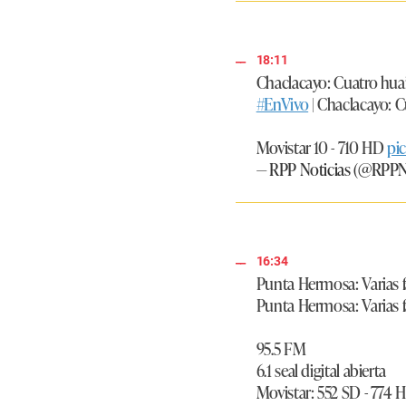
18:11
Chaclacayo: Cuatro huai
#EnVivo
| Chaclacayo: C
Movistar 10 - 710 HD
pi
— RPP Noticias (@RPPN
16:34
Punta Hermosa: Varias f
Punta Hermosa: Varias f
95.5 FM
6.1 seal digital abierta
Movistar: 552 SD - 774 