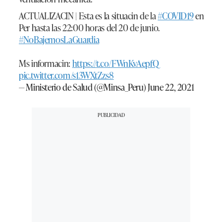
ACTUALIZACIN | Esta es la situacin de la
#COVID19
en
Per hasta las 22:00 horas del 20 de junio.
#NoBajemosLaGuardia
Ms informacin:
https://t.co/FWnKvAepfQ
pic.twitter.com/s13WXtZzs8
— Ministerio de Salud (@Minsa_Peru)
June 22, 2021