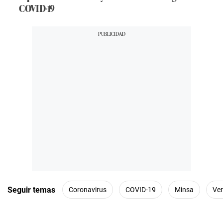
COVID-19
Seguir temas
Coronavirus
COVID-19
Minsa
Ve