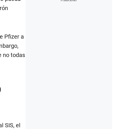
drón
e Pfizer a
mbargo,
e no todas
0
l SIS, el