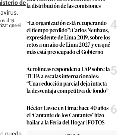
isterio de
la distribución de las comisiones
avirus.
ovid-19.
4
“La organización está recuperando
izar que el
el tiempo perdido”: Carlos Neuhaus,
expresidente de Lima 2019, sobre los
retos a un año de Lima 2027 y en qué
más está preocupado el Gobierno
5
Aerolíneas responden a LAP sobre la
TUUA a escalas internacionales:
“Una reducción parcial deja intacta
la desventaja competitiva de fondo”
6
Héctor Lavoe en Lima: hace 40 años
el ‘Cantante de los Cantantes’ hizo
bailar a la Feria del Hogar | FOTOS
 se pueda