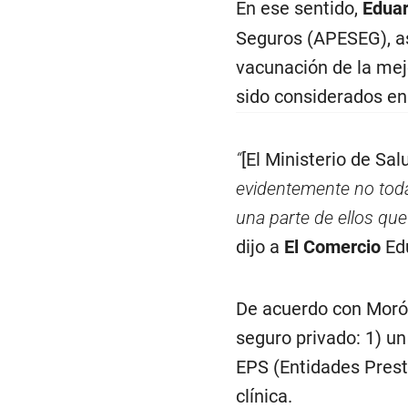
En ese sentido,
Edua
Seguros (APESEG), as
vacunación de la mej
sido considerados en
“
[El Ministerio de Sal
evidentemente no toda
una parte de ellos qu
dijo a
El Comercio
Ed
De acuerdo con Morón
seguro privado: 1) u
EPS (Entidades Prest
clínica.