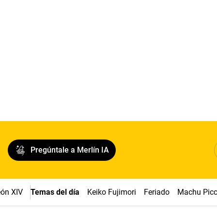
Pregúntale a Merlín IA
ón XIV
Temas del día
Keiko Fujimori
Feriado
Machu Pic