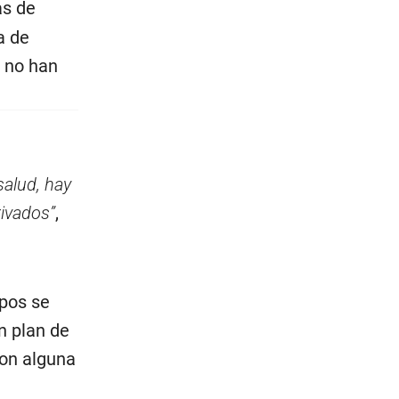
as de
a de
 no han
salud, hay
rivados”
,
upos se
n plan de
con alguna