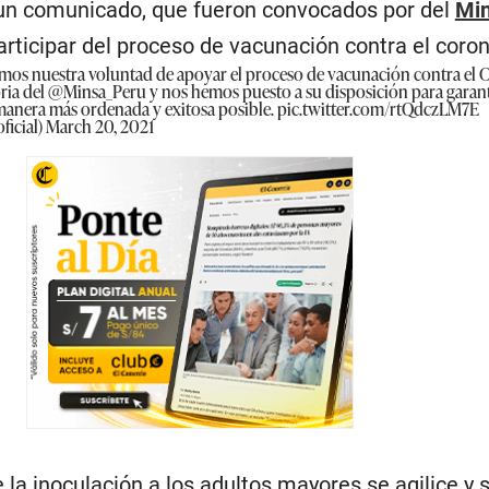
 un comunicado, que fueron convocados por del
Min
rticipar del proceso de vacunación contra el coron
os nuestra voluntad de apoyar el proceso de vacunación contra el C
ria del
@Minsa_Peru
y nos hemos puesto a su disposición para garant
 manera más ordenada y exitosa posible.
pic.twitter.com/rtQdczLM7E
ficial)
March 20, 2021
 la inoculación a los adultos mayores se agilice y