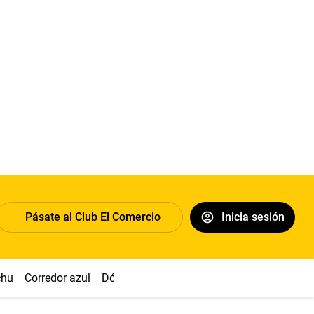
Pásate al Club El Comercio
Inicia sesión
chu
Corredor azul
Dólar
Congreso
Nasca
Acuña
Toled