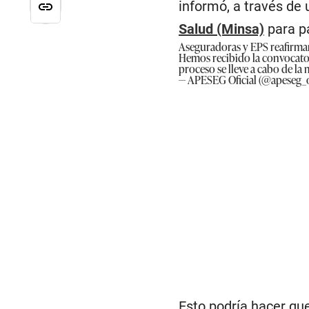
informó, a través de
Salud (Minsa)
para pa
Aseguradoras y EPS reafirmam
Hemos recibido la convocato
proceso se lleve a cabo de la
— APESEG Oficial (@apeseg_o
Esto podría hacer que