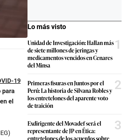
Lo más visto
1
Unidad de Investigación: Hallan más
de siete millones de jeringas y
medicamentos vencidos en Cenares
del Minsa
VID-19
2
Primeras fisuras en Juntos por el
Perú: La historia de Silvana Robles y
o para
los entretelones del aparente voto
en el
de traición
3
Exdirigente del Movadef será el
representante de JP en Ética:
SEG)
entretelones de los acuerdos sobre