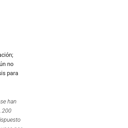
ción;
ún no
sis para
 se han
1.200
dispuesto