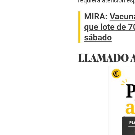
requiera atención esp
MIRA:
Vacuna
que lote de 7
sábado
LLAMADO A