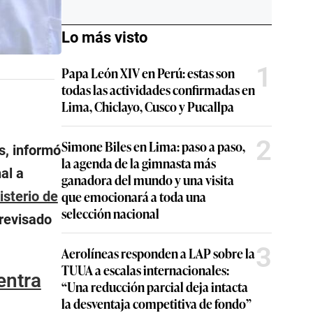
Lo más visto
1
Papa León XIV en Perú: estas son
todas las actividades confirmadas en
Lima, Chiclayo, Cusco y Pucallpa
2
Simone Biles en Lima: paso a paso,
s, informó
la agenda de la gimnasta más
al a
ganadora del mundo y una visita
que emocionará a toda una
isterio de
selección nacional
 revisado
3
Aerolíneas responden a LAP sobre la
TUUA a escalas internacionales:
entra
“Una reducción parcial deja intacta
la desventaja competitiva de fondo”