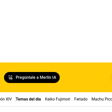
Pregúntale a Merlín IA
ón XIV
Temas del día
Keiko Fujimori
Feriado
Machu Pic