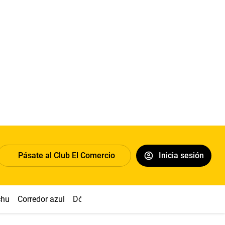
Pásate al Club El Comercio
Inicia sesión
chu
Corredor azul
Dólar
Congreso
Nasca
Acuña
Toled