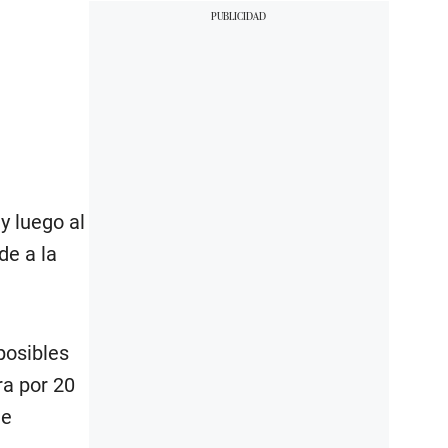
y luego al
de a la
posibles
ra por 20
ue