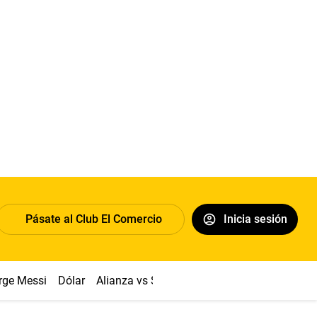
Pásate al Club El Comercio
Inicia sesión
rge Messi
Dólar
Alianza vs Sport Boys
Papa León XIV
Co