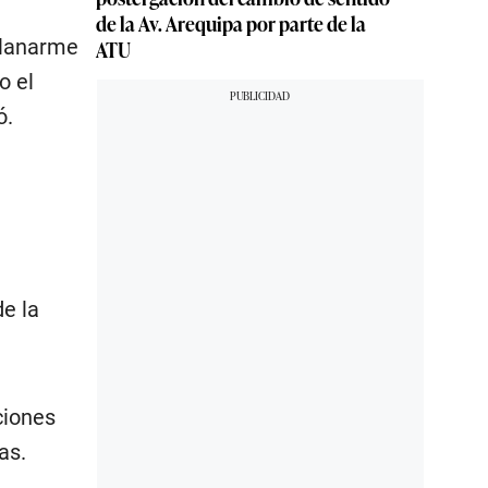
de la Av. Arequipa por parte de la
llanarme
ATU
o el
ó.
e la
ciones
as.