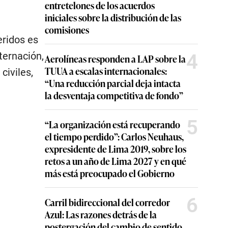
entretelones de los acuerdos
iniciales sobre la distribución de las
comisiones
eridos es
4
ternación,
Aerolíneas responden a LAP sobre la
TUUA a escalas internacionales:
civiles,
“Una reducción parcial deja intacta
la desventaja competitiva de fondo”
5
“La organización está recuperando
el tiempo perdido”: Carlos Neuhaus,
expresidente de Lima 2019, sobre los
retos a un año de Lima 2027 y en qué
más está preocupado el Gobierno
6
Carril bidireccional del corredor
Azul: Las razones detrás de la
postergación del cambio de sentido