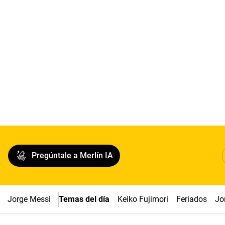
Pregúntale a Merlín IA
Jorge Messi
Temas del día
Keiko Fujimori
Feriados
Jo