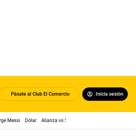
Pásate al Club El Comercio
Inicia sesión
rge Messi
Dólar
Alianza vs Sport Boys
Papa León XIV
Co