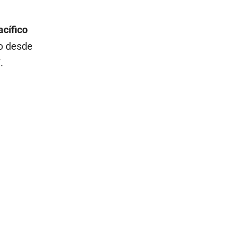
acífico
ño desde
.