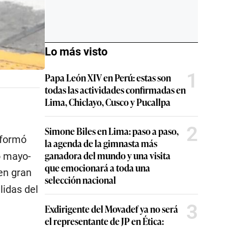
Lo más visto
1
Papa León XIV en Perú: estas son
todas las actividades confirmadas en
Lima, Chiclayo, Cusco y Pucallpa
2
Simone Biles en Lima: paso a paso,
formó
la agenda de la gimnasta más
ganadora del mundo y una visita
o mayo-
que emocionará a toda una
en gran
selección nacional
lidas del
3
Exdirigente del Movadef ya no será
el representante de JP en Ética: