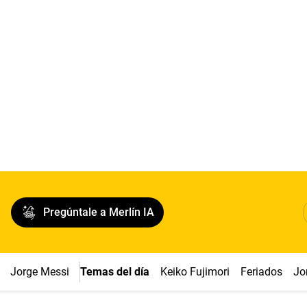
Pregúntale a Merlín IA
Jorge Messi
Temas del día
Keiko Fujimori
Feriados
Jo