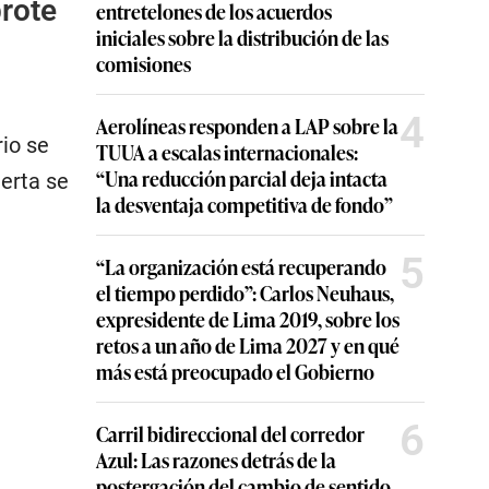
brote
entretelones de los acuerdos
iniciales sobre la distribución de las
comisiones
4
Aerolíneas responden a LAP sobre la
rio se
TUUA a escalas internacionales:
“Una reducción parcial deja intacta
lerta se
la desventaja competitiva de fondo”
5
“La organización está recuperando
el tiempo perdido”: Carlos Neuhaus,
expresidente de Lima 2019, sobre los
retos a un año de Lima 2027 y en qué
más está preocupado el Gobierno
6
Carril bidireccional del corredor
Azul: Las razones detrás de la
postergación del cambio de sentido