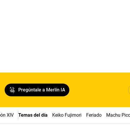
Pregúntale a Merlín IA
ón XIV
Temas del día
Keiko Fujimori
Feriado
Machu Pic