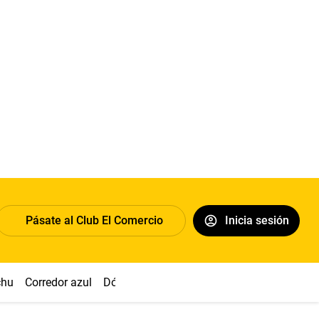
Pásate al Club El Comercio
Inicia sesión
chu
Corredor azul
Dólar
Congreso
Nasca
Acuña
Toled