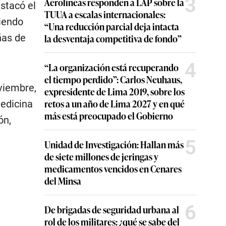
3
Aerolíneas responden a LAP sobre la
stacó el
TUUA a escalas internacionales:
ciendo
“Una reducción parcial deja intacta
ñas de
la desventaja competitiva de fondo”
4
“La organización está recuperando
el tiempo perdido”: Carlos Neuhaus,
viembre,
expresidente de Lima 2019, sobre los
retos a un año de Lima 2027 y en qué
medicina
más está preocupado el Gobierno
ón,
5
Unidad de Investigación: Hallan más
de siete millones de jeringas y
medicamentos vencidos en Cenares
del Minsa
6
De brigadas de seguridad urbana al
rol de los militares: ¿qué se sabe del