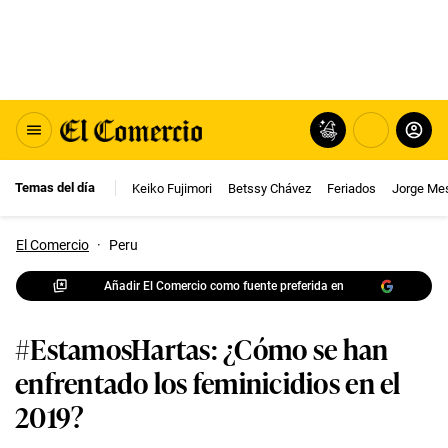
Temas del día
Keiko Fujimori
Betssy Chávez
Feriados
Jorge Me
El Comercio
·
Peru
Añadir El Comercio como fuente preferida en
#EstamosHartas: ¿Cómo se han
enfrentado los feminicidios en el
2019?