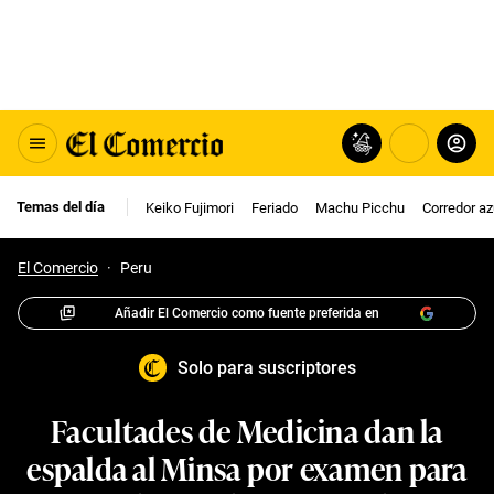
Temas del día
Keiko Fujimori
Feriado
Machu Picchu
Corredor az
El Comercio
·
Peru
Añadir El Comercio como fuente preferida en
Solo para suscriptores
Facultades de Medicina dan la
espalda al Minsa por examen para