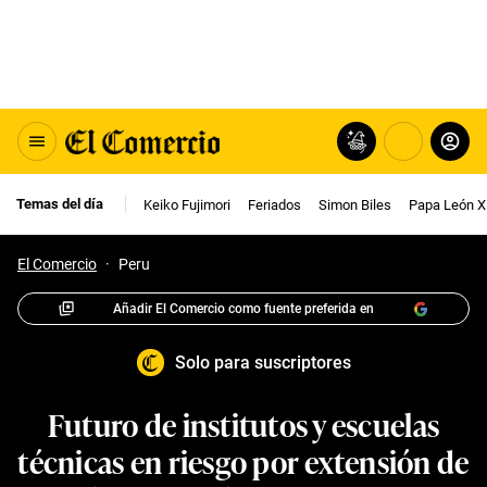
Temas del día
Keiko Fujimori
Feriados
Simon Biles
Papa León X
El Comercio
·
Peru
Añadir El Comercio como fuente preferida en
Solo para suscriptores
Futuro de institutos y escuelas
técnicas en riesgo por extensión de