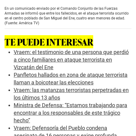
s
e
En un comunicado enviado por el Comando Conjunto de las Fuerzas
c
Armadas se informó que entre los fallecidos, en el ataque terrorista ocurrido
o
en el centro poblado de San Miguel del Ene, cuatro eran menores de edad.
n
(Fuente: América TV)
d
s
o
TE PUEDE INTERESAR
f
0
s
Vraem: el testimonio de una persona que perdió
e
a cinco familiares en ataque terrorista en
c
o
Vizcatán del Ene
n
Panfletos hallados en zona de ataque terrorista
d
s
llaman a boicotear las elecciones
Vraem: las matanzas terroristas perpetradas en
los últimos 13 años
Ministra de Defensa: “Estamos trabajando para
encontrar a los responsables de este trágico
hecho”
Vraem: Defensoría del Pueblo condena
asesinato de 16 personas y exige profunda