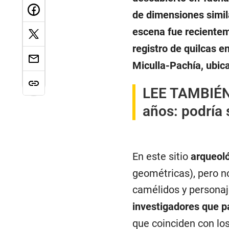
de dimensiones simi
escena fue recientem
registro de quilcas e
Miculla-Pachía, ubic
LEE TAMBIÉN
años: podría 
En este sitio
arqueol
geométricas), pero n
camélidos y personaj
investigadores que pa
que coinciden con los