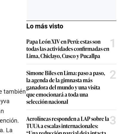
Lo más visto
1
Papa León XIV en Perú: estas son
todas las actividades confirmadas en
Lima, Chiclayo, Cusco y Pucallpa
2
Simone Biles en Lima: paso a paso,
la agenda de la gimnasta más
ganadora del mundo y una visita
ue también
que emocionará a toda una
eyva
selección nacional
an
3
Aerolíneas responden a LAP sobre la
ención.
TUUA a escalas internacionales:
a. La
“Una reducción parcial deja intacta