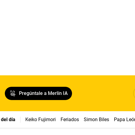
Pregúntale a Merlín IA
del día
Keiko Fujimori
Feriados
Simon Biles
Papa Leó