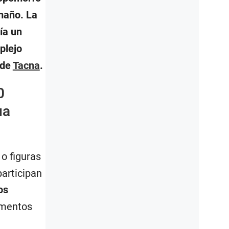
maño. La
ía un
plejo
 de
Tacna
.
0
ua
 o figuras
articipan
os
ementos