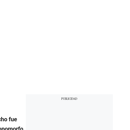
cho fue
ropomorfo