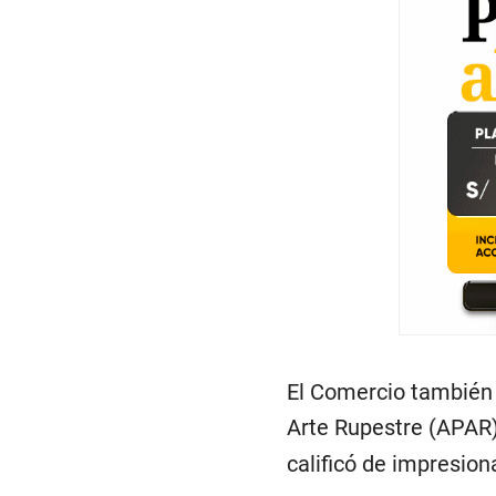
d
s
V
o
l
u
m
e
9
0
%
El Comercio también 
Arte Rupestre (APAR)
calificó de impresio