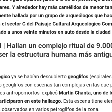
lares. Y alrededor hay más camélidos de menor ta
ente hallada por un grupo de arqueólogos que hac
n el sector C del Paisaje Cultural Arqueológico Com
ado a unos veinte minutos en auto desde la ciudad
 |
Hallan un complejo ritual de 9.00
ser la estructura humana más antig
ógico
ya se habían descubierto
geoglifos
(espirales
o geoglifos con escenas tan complejas en las que p
es antropomorfos, explicó
Martín Chanta, uno de l
rticiparon en este hallazgo
. Esta escena tiene el
 observados en varios petroglifos de la zona.