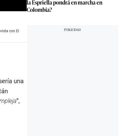
la Espriella pondrá en marcha en
Colombia?
vista con El
sería una
tán
mpleja
”,