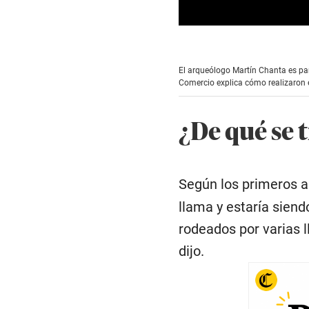
0
s
e
c
El arqueólogo Martín Chanta es par
o
Comercio explica cómo realizaron e
n
d
s
¿De qué se t
o
f
2
m
i
n
Según los primeros a
u
t
llama y estaría sien
e
s
rodeados por varias 
,
1
dijo.
2
s
e
c
o
n