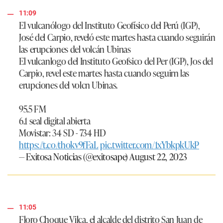
11:09
El vulcanólogo del Instituto Geofísico del Perú (IGP),
José del Carpio, reveló este martes hasta cuando seguirán
las erupciones del volcán Ubinas
El vulcanlogo del Instituto Geofsico del Per (IGP), Jos del
Carpio, revel este martes hasta cuando seguirn las
erupciones del volcn Ubinas.
95.5 FM
6.1 seal digital abierta
Movistar: 34 SD - 734 HD
https://t.co/thokv9fFaL
pic.twitter.com/1xYbkpkUkP
— Exitosa Noticias (@exitosape)
August 22, 2023
11:05
Floro Choque Vilca, el alcalde del distrito San Juan de