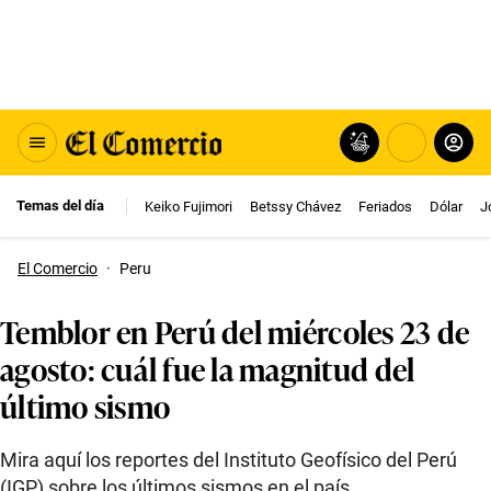
Temas del día
Keiko Fujimori
Betssy Chávez
Feriados
Dólar
J
El Comercio
·
Peru
Temblor en Perú del miércoles 23 de
agosto: cuál fue la magnitud del
último sismo
Mira aquí los reportes del Instituto Geofísico del Perú
(IGP) sobre los últimos sismos en el país.