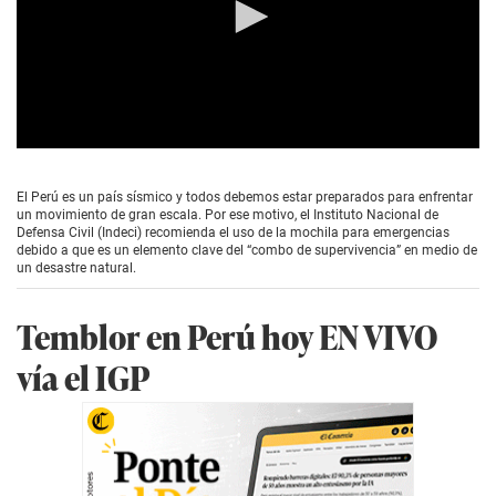
0
s
e
El Perú es un país sísmico y todos debemos estar preparados para enfrentar
c
un movimiento de gran escala. Por ese motivo, el Instituto Nacional de
o
Defensa Civil (Indeci) recomienda el uso de la mochila para emergencias
n
debido a que es un elemento clave del “combo de supervivencia” en medio de
d
un desastre natural.
s
o
f
Temblor en Perú hoy EN VIVO
0
s
vía el IGP
e
c
o
n
d
s