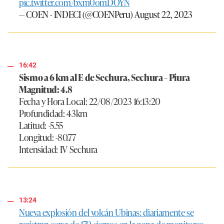
pic.twitter.com/bxm0omDOYN
— COEN - INDECI (@COENPeru)
August 22, 2023
16:42
Sismo a 6 km al E de Sechura, Sechura – Piura
Magnitud: 4.8
Fecha y Hora Local: 22/08/2023 16:13:20
Profundidad: 43km
Latitud: -5.55
Longitud: -80.77
Intensidad: IV Sechura
13:24
Nueva explosión del volcán Ubinas: diariamente se