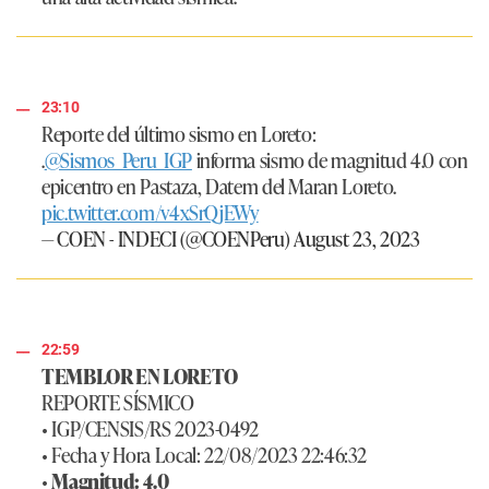
23:10
Reporte del último sismo en Loreto:
.
@Sismos_Peru_IGP
informa sismo de magnitud 4.0 con
epicentro en Pastaza, Datem del Maran Loreto.
pic.twitter.com/v4xSrQjEWy
— COEN - INDECI (@COENPeru)
August 23, 2023
22:59
TEMBLOR EN LORETO
REPORTE SÍSMICO
• IGP/CENSIS/RS 2023-0492
• Fecha y Hora Local: 22/08/2023 22:46:32
•
Magnitud: 4.0