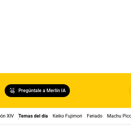
Pregúntale a Merlín IA
ón XIV
Temas del día
Keiko Fujimori
Feriado
Machu Pic