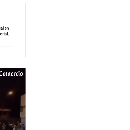
ial en
rial,