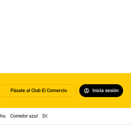
Pásate al Club El Comercio
Inicia sesión
chu
Corredor azul
Dólar
Congreso
Nasca
Acuña
Toled