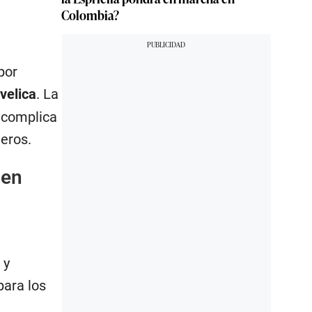
Colombia?
por
velica
. La
, complica
jeros.
 en
 y
para los