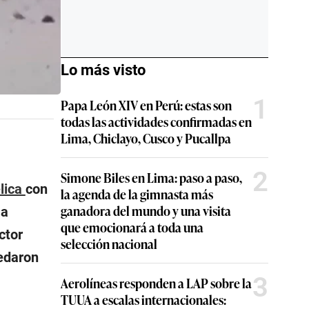
Lo más visto
1
Papa León XIV en Perú: estas son
todas las actividades confirmadas en
Lima, Chiclayo, Cusco y Pucallpa
2
Simone Biles en Lima: paso a paso,
lica
con
la agenda de la gimnasta más
ganadora del mundo y una visita
 a
que emocionará a toda una
ctor
selección nacional
edaron
3
Aerolíneas responden a LAP sobre la
TUUA a escalas internacionales: