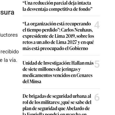
“Una reducción parcial deja intacta
la desventaja competitiva de fondo”
asura
4
“La organización está recuperando
el tiempo perdido”: Carlos Neuhaus,
ductores
expresidente de Lima 2019, sobre los
retos a un año de Lima 2027 y en qué
más está preocupado el Gobierno
recibido
 la vía.
5
Unidad de Investigación: Hallan más
de siete millones de jeringas y
medicamentos vencidos en Cenares
del Minsa
6
De brigadas de seguridad urbana al
rol de los militares: ¿qué se sabe del
plan de seguridad que Abelardo de
la Espriella pondrá en marcha en