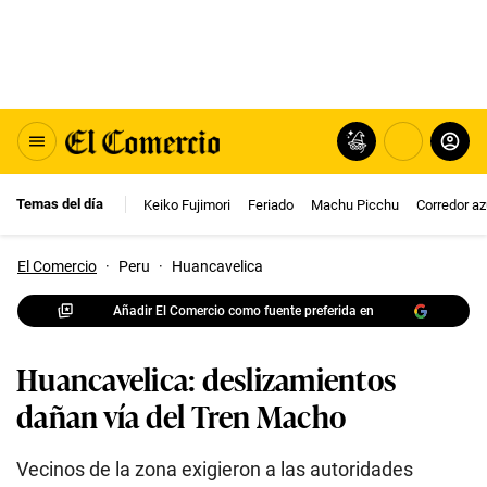
Temas del día
Keiko Fujimori
Feriado
Machu Picchu
Corredor az
El Comercio
·
Peru
·
Huancavelica
Añadir El Comercio como fuente preferida en
Huancavelica: deslizamientos
dañan vía del Tren Macho
Vecinos de la zona exigieron a las autoridades