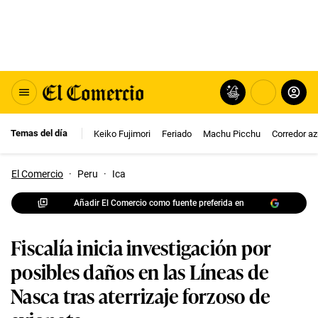
Temas del día
Keiko Fujimori
Feriado
Machu Picchu
Corredor az
El Comercio
·
Peru
·
Ica
Añadir El Comercio como fuente preferida en
Fiscalía inicia investigación por
posibles daños en las Líneas de
Nasca tras aterrizaje forzoso de