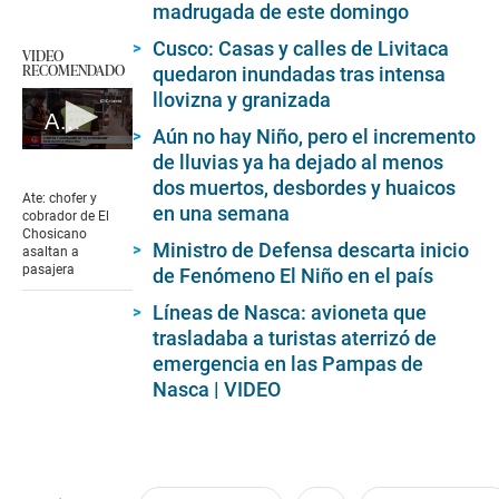
madrugada de este domingo
Cusco: Casas y calles de Livitaca
VIDEO
RECOMENDADO
quedaron inundadas tras intensa
llovizna y granizada
Ate: chofer y cobrador de El Chosicano asaltan a pasajera
Aún no hay Niño, pero el incremento
0
de lluvias ya ha dejado al menos
seconds
dos muertos, desbordes y huaicos
of
Ate: chofer y
2
en una semana
cobrador de El
minutes,
Chosicano
13
Ministro de Defensa descarta inicio
asaltan a
seconds
pasajera
de Fenómeno El Niño en el país
Líneas de Nasca: avioneta que
trasladaba a turistas aterrizó de
emergencia en las Pampas de
Nasca | VIDEO