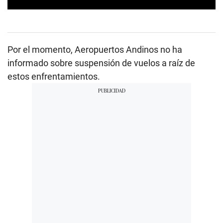
0
s
e
c
o
Por el momento, Aeropuertos Andinos no ha
n
d
informado sobre suspensión de vuelos a raíz de
s
estos enfrentamientos.
o
f
1
m
i
n
u
t
e
,
2
0
s
e
c
o
n
d
s