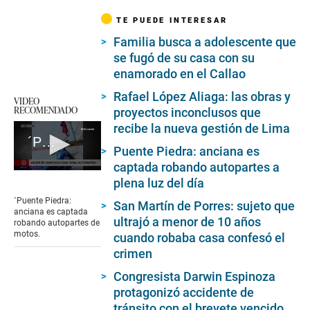
TE PUEDE INTERESAR
Familia busca a adolescente que
se fugó de su casa con su
enamorado en el Callao
Rafael López Aliaga: las obras y
VIDEO
RECOMENDADO
proyectos inconclusos que
recibe la nueva gestión de Lima
´Puente Piedra: anciana es captada robando autopartes
Puente Piedra: anciana es
captada robando autopartes a
0
plena luz del día
seconds
of
´Puente Piedra:
San Martín de Porres: sujeto que
1
anciana es captada
minute,
ultrajó a menor de 10 años
robando autopartes de
47
motos.
cuando robaba casa confesó el
seconds
crimen
Congresista Darwin Espinoza
protagonizó accidente de
tránsito con el brevete vencido