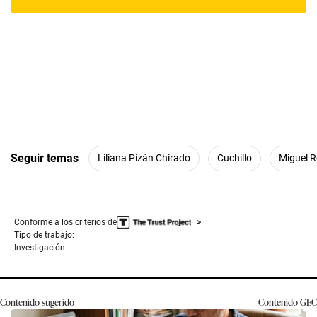
Seguir temas
Liliana Pizán Chirado
Cuchillo
Miguel R
Conforme a los criterios de
Tipo de trabajo:
Investigación
Contenido sugerido
Contenido
GEC