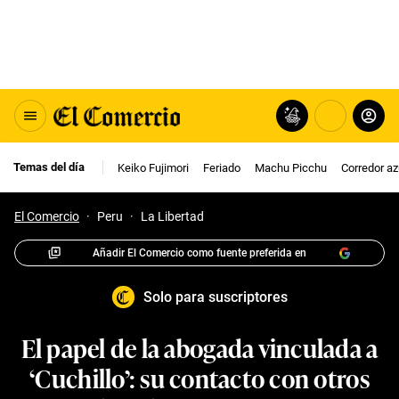
Temas del día
Keiko Fujimori
Feriado
Machu Picchu
Corredor az
El Comercio
·
Peru
·
La Libertad
Añadir El Comercio como fuente preferida en
Solo para suscriptores
El papel de la abogada vinculada a
‘Cuchillo’: su contacto con otros