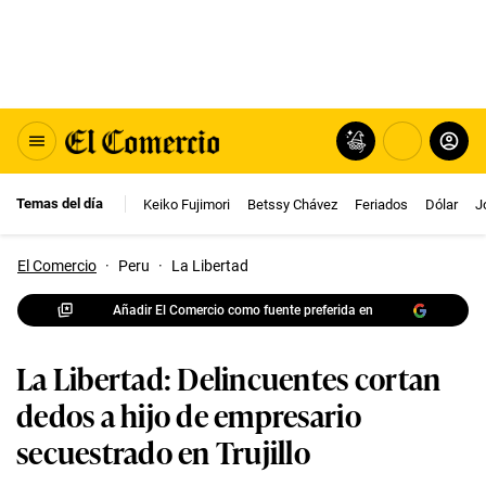
Temas del día
Keiko Fujimori
Betssy Chávez
Feriados
Dólar
J
El Comercio
·
Peru
·
La Libertad
Añadir El Comercio como fuente preferida en
La Libertad: Delincuentes cortan
dedos a hijo de empresario
secuestrado en Trujillo