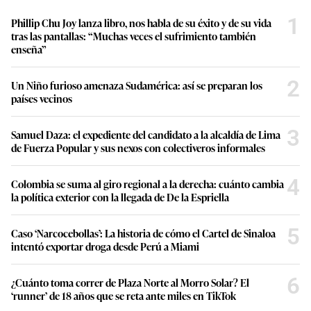
1
Phillip Chu Joy lanza libro, nos habla de su éxito y de su vida
tras las pantallas: “Muchas veces el sufrimiento también
enseña”
2
Un Niño furioso amenaza Sudamérica: así se preparan los
países vecinos
3
Samuel Daza: el expediente del candidato a la alcaldía de Lima
de Fuerza Popular y sus nexos con colectiveros informales
4
Colombia se suma al giro regional a la derecha: cuánto cambia
la política exterior con la llegada de De la Espriella
5
Caso ‘Narcocebollas’: La historia de cómo el Cartel de Sinaloa
intentó exportar droga desde Perú a Miami
6
¿Cuánto toma correr de Plaza Norte al Morro Solar? El
‘runner’ de 18 años que se reta ante miles en TikTok