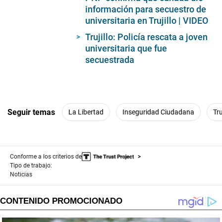
información para secuestro de
universitaria en Trujillo | VIDEO
Trujillo: Policía rescata a joven
universitaria que fue
secuestrada
Seguir temas
La Libertad
Inseguridad Ciudadana
Tru
Conforme a los criterios de
Tipo de trabajo:
Noticias