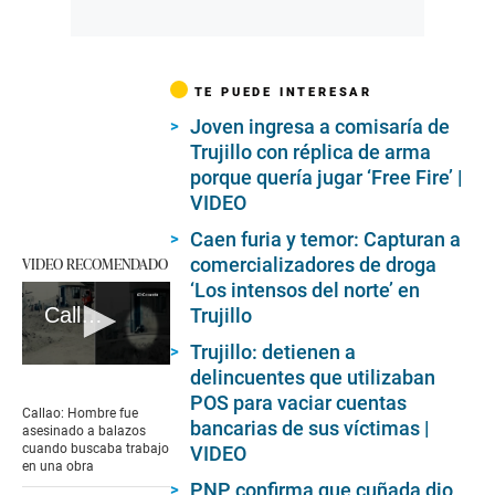
TE PUEDE INTERESAR
Joven ingresa a comisaría de
Trujillo con réplica de arma
porque quería jugar ‘Free Fire’ |
VIDEO
Caen furia y temor: Capturan a
VIDEO RECOMENDADO
comercializadores de droga
‘Los intensos del norte’ en
Callao: Hombre fue asesinado a balazos cuando buscaba trabajo en una obra
Trujillo
Trujillo: detienen a
0
delincuentes que utilizaban
seconds
POS para vaciar cuentas
of
Callao: Hombre fue
2
bancarias de sus víctimas |
asesinado a balazos
minutes,
cuando buscaba trabajo
VIDEO
20
en una obra
seconds
PNP confirma que cuñada dio