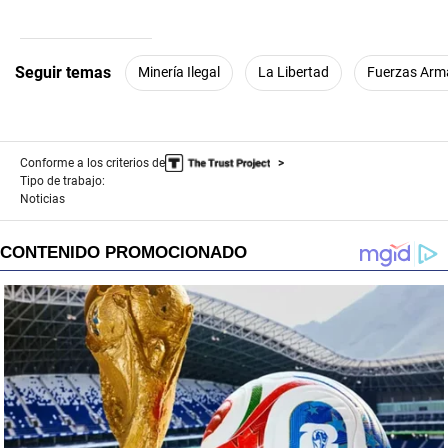
seconds
of
1
minute,
Seguir temas
Minería Ilegal
La Libertad
Fuerzas Arm
54
seconds
Conforme a los criterios de
Tipo de trabajo:
Noticias