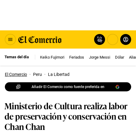
Temas del día
Keiko Fujimori
Feriados
Jorge Messi
Dólar
Ali
El Comercio
·
Peru
·
La Libertad
Añadir El Comercio como fuente preferida en
Ministerio de Cultura realiza labor
de preservación y conservación en
Chan Chan