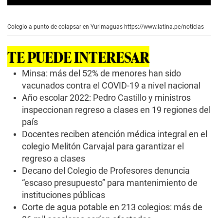
0
s
e
Colegio a punto de colapsar en Yurimaguas
https://www.latina.pe/noticias
c
o
n
TE PUEDE INTERESAR
d
s
o
Minsa: más del 52% de menores han sido
f
vacunados contra el COVID-19 a nivel nacional
3
m
Año escolar 2022: Pedro Castillo y ministros
i
inspeccionan regreso a clases en 19 regiones del
n
u
país
t
e
Docentes reciben atención médica integral en el
s
colegio Melitón Carvajal para garantizar el
,
2
regreso a clases
8
Decano del Colegio de Profesores denuncia
s
e
“escaso presupuesto” para mantenimiento de
c
instituciones públicas
o
n
Corte de agua potable en 213 colegios: más de
d