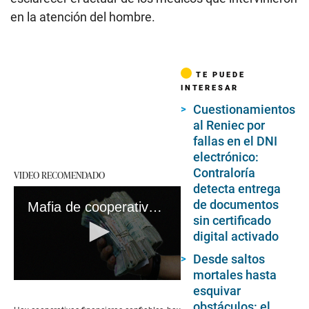
en la atención del hombre.
TE PUEDE
INTERESAR
Cuestionamientos
al Reniec por
fallas en el DNI
electrónico:
Contraloría
VIDEO RECOMENDADO
detecta entrega
de documentos
Mafia de cooperativas dejó la quiebra a pacientes con cáncer y ancianos #VideosEC #Pasaenlacalle
sin certificado
digital activado
Desde saltos
mortales hasta
0
esquivar
seconds
obstáculos: el
of