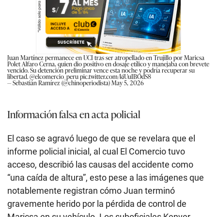
Juan Martínez permanece en UCI tras ser atropellado en Trujillo por Maricsa
Polet Alfaro Cerna, quien dio positivo en dosaje etílico y manejaba con brevete
vencido. Su detención preliminar vence esta noche y podría recuperar su
libertad.
@elcomercio_peru
pic.twitter.com/kiUuIBOdS8
— Sebastián Ramírez (@chinoperiodista)
May 5, 2026
Información falsa en acta policial
El caso se agravó luego de que se revelara que el
informe policial inicial, al cual El Comercio tuvo
acceso, describió las causas del accidente como
“una caída de altura”, esto pese a las imágenes que
notablemente registran cómo Juan terminó
gravemente herido por la pérdida de control de
Maricsa en su vehículo. Los suboficiales Kenver