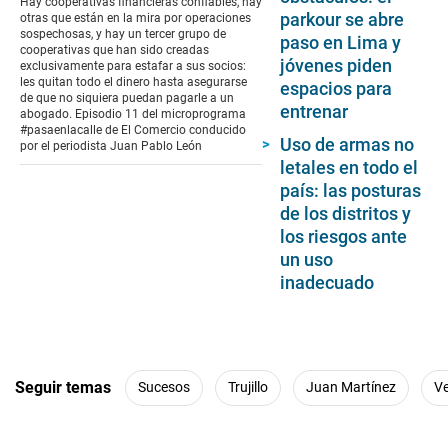
Hay cooperativas financieras confiables, hay
16
parkour se abre
otras que están en la mira por operaciones
minutes,
sospechosas, y hay un tercer grupo de
paso en Lima y
7
cooperativas que han sido creadas
seconds
jóvenes piden
exclusivamente para estafar a sus socios:
les quitan todo el dinero hasta asegurarse
espacios para
de que no siquiera puedan pagarle a un
entrenar
abogado. Episodio 11 del microprograma
#pasaenlacalle de El Comercio conducido
Uso de armas no
por el periodista Juan Pablo León
letales en todo el
país: las posturas
de los distritos y
los riesgos ante
un uso
inadecuado
Seguir temas
Sucesos
Trujillo
Juan Martínez
V