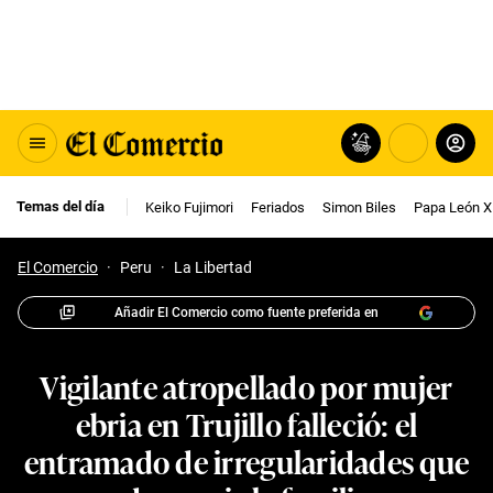
Temas del día
Keiko Fujimori
Feriados
Simon Biles
Papa León X
El Comercio
·
Peru
·
La Libertad
Añadir El Comercio como fuente preferida en
Vigilante atropellado por mujer
ebria en Trujillo falleció: el
entramado de irregularidades que