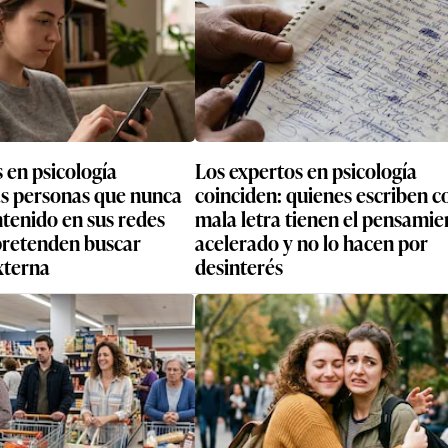
 en psicología
Los expertos en psicología
as personas que nunca
coinciden: quienes escriben c
tenido en sus redes
mala letra tienen el pensamie
 pretenden buscar
acelerado y no lo hacen por
xterna
desinterés