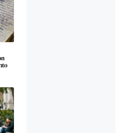
on
nto