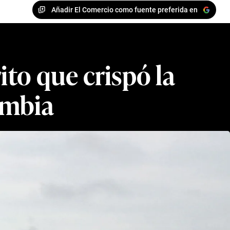
Añadir El Comercio como fuente preferida en
rito que crispó la
ombia