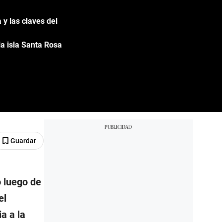
y las claves del
a isla Santa Rosa
Guardar
 luego de
el
a a la