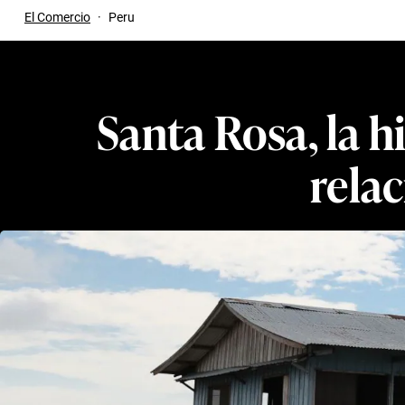
El Comercio
·
Peru
Santa Rosa, la hi
rela