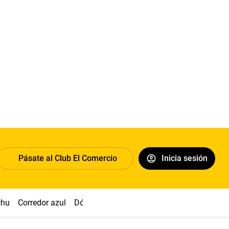
Pásate al Club El Comercio
Inicia sesión
chu
Corredor azul
Dólar
Congreso
Nasca
Acuña
Toled