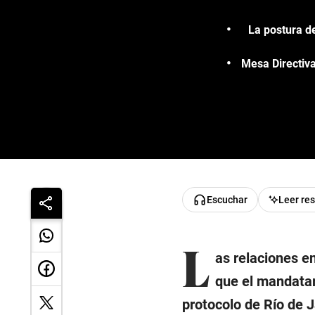
La postura de
Mesa Directiva
Escuchar
Leer re
L
as relaciones e
que el mandata
protocolo de Río de Ja