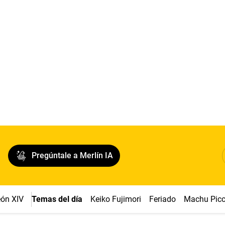
Pregúntale a Merlín IA
ón XIV
Temas del día
Keiko Fujimori
Feriado
Machu Pic