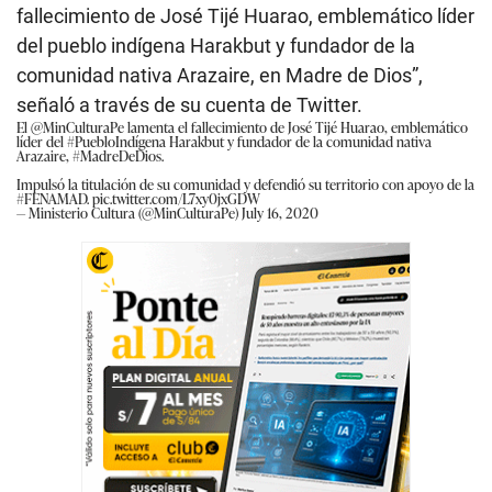
fallecimiento de José Tijé Huarao, emblemático líder
del pueblo indígena Harakbut y fundador de la
comunidad nativa Arazaire, en Madre de Dios”,
señaló a través de su cuenta de Twitter.
El
@MinCulturaPe
lamenta el fallecimiento de José Tijé Huarao, emblemático
líder del
#PuebloIndígena
Harakbut y fundador de la comunidad nativa
Arazaire,
#MadreDeDios
.
Impulsó la titulación de su comunidad y defendió su territorio con apoyo de la
#FENAMAD
.
pic.twitter.com/L7xy0jxGDW
— Ministerio Cultura (@MinCulturaPe)
July 16, 2020