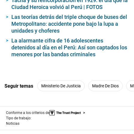
Tacna y su reincorporación en 1929: el día que la
Ciudad Heroica volvió al Perú | FOTOS
Las teorías detrás del triple choque de buses del
Metropolitano: accidente pone bajo la lupa a
unidades y choferes
La alarmante cifra de 16 adolescentes
detenidos al día en el Perú: Así son captados los
menores por las bandas criminales
Seguir temas
Ministerio De Justicia
Madre De Dios
Mi
Conforme a los criterios de
Tipo de trabajo:
Noticias