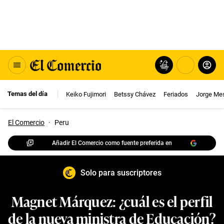
Temas del día
Keiko Fujimori
Betssy Chávez
Feriados
Jorge Me
El Comercio
·
Peru
Añadir El Comercio como fuente preferida en
Solo para suscriptores
Magnet Márquez: ¿cuál es el perfil
de la nueva ministra de Educación?