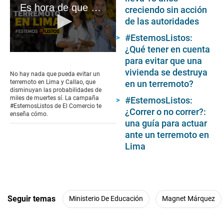
Es hora de que #estemoslistos
creciendo sin acción
de las autoridades
#EstemosListos:
¿Qué tener en cuenta
0
para evitar que una
seconds
vivienda se destruya
of
No hay nada que pueda evitar un
2
en un terremoto?
terremoto en Lima y Callao, que
minutes,
disminuyan las probabilidades de
47
miles de muertes sí. La campaña
#EstemosListos:
seconds
#EstemosListos de El Comercio te
¿Correr o no correr?:
enseña cómo.
una guía para actuar
ante un terremoto en
Lima
Seguir temas
Ministerio De Educación
Magnet Márquez