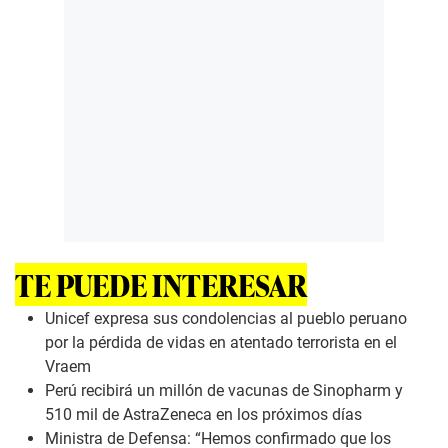
n
u
t
e
s
,
5
9
s
e
c
o
n
d
s
TE PUEDE INTERESAR
Unicef expresa sus condolencias al pueblo peruano
por la pérdida de vidas en atentado terrorista en el
Vraem
Perú recibirá un millón de vacunas de Sinopharm y
510 mil de AstraZeneca en los próximos días
Ministra de Defensa: “Hemos confirmado que los