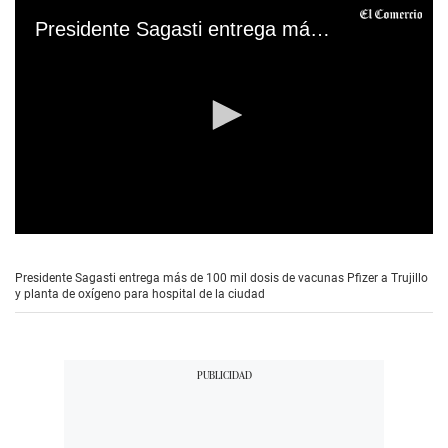
Presidente Sagasti entrega más de 100 mil dosis de vacunas Pfizer a Trujillo y planta de oxígeno para hospital de la ciudad
0
s
e
Presidente Sagasti entrega más de 100 mil dosis de vacunas Pfizer a Trujillo
c
y planta de oxígeno para hospital de la ciudad
o
n
d
s
o
f
2
m
i