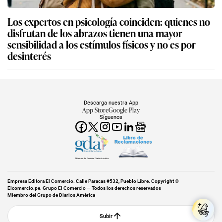
Los expertos en psicología coinciden: quienes no
disfrutan de los abrazos tienen una mayor
sensibilidad a los estímulos físicos y no es por
desinterés
Descarga nuestra App
App Store
Google Play
Síguenos
Miembro del Grupo de Diarios América
Empresa Editora El Comercio. Calle Paracas #532, Pueblo Libre. Copyright ©
Elcomercio.pe. Grupo El Comercio — Todos los derechos reservados
Miembro del Grupo de Diarios América
Subir