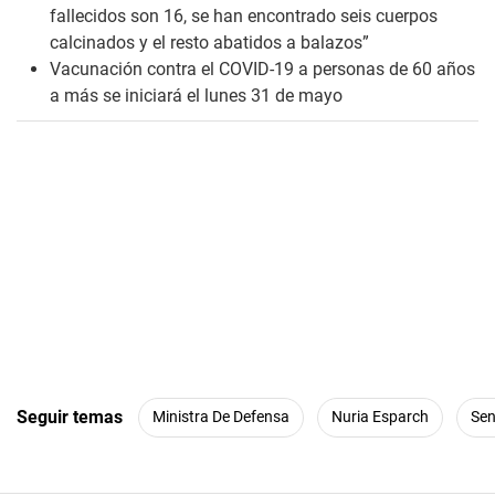
fallecidos son 16, se han encontrado seis cuerpos
calcinados y el resto abatidos a balazos”
Vacunación contra el COVID-19 a personas de 60 años
a más se iniciará el lunes 31 de mayo
Seguir temas
Ministra De Defensa
Nuria Esparch
Sen