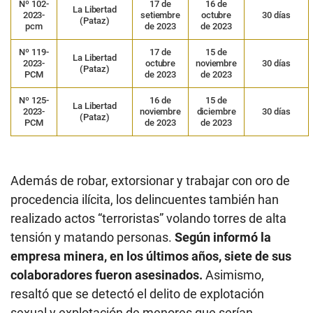
Nº 102-
17 de
16 de
La Libertad
2023-
setiembre
octubre
30 días
(Pataz)
pcm
de 2023
de 2023
Nº 119-
17 de
15 de
La Libertad
2023-
octubre
noviembre
30 días
(Pataz)
PCM
de 2023
de 2023
Nº 125-
16 de
15 de
La Libertad
2023-
noviembre
diciembre
30 días
(Pataz)
PCM
de 2023
de 2023
Además de robar, extorsionar y trabajar con oro de
procedencia ilícita, los delincuentes también han
realizado actos “terroristas” volando torres de alta
tensión y matando personas.
Según informó la
empresa minera, en los últimos años, siete de sus
colaboradores fueron asesinados.
Asimismo,
resaltó que se detectó el delito de explotación
sexual y explotación de menores que serían