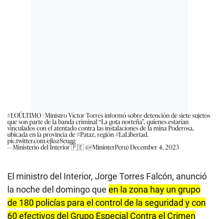
#LOÚLTIMO
| Ministro Víctor Torres informó sobre detención de siete sujetos
que son parte de la banda criminal “La gota norteña”, quienes estarían
vinculados con el atentado contra las instalaciones de la mina Poderosa,
ubicada en la provincia de
#Pataz
, región
#LaLibertad
.
pic.twitter.com/ejksz8eugg
— Ministerio del Interior 🇵🇪 (@MininterPeru)
December 4, 2023
El ministro del Interior, Jorge Torres Falcón, anunció
la noche del domingo que
en la zona hay un grupo
de 180 policías para el control de la seguridad y con
60 efectivos del Grupo Especial Contra el Crimen