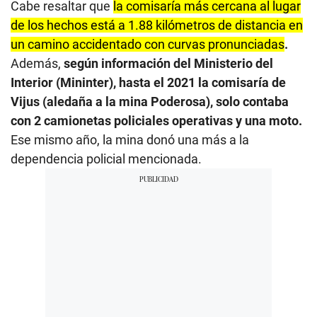
Cabe resaltar que
la comisaría más cercana al lugar
d
s
de los hechos está a 1.88 kilómetros de distancia en
o
un camino accidentado con curvas pronunciadas
.
f
1
Además,
según información del Ministerio del
3
s
Interior (Mininter), hasta el 2021 la comisaría de
e
Vijus (aledaña a la mina Poderosa), solo contaba
c
o
con 2 camionetas policiales operativas y una moto.
n
d
Ese mismo año, la mina donó una más a la
s
dependencia policial mencionada.