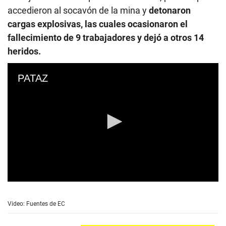
accedieron al socavón de la mina y
detonaron
cargas explosivas, las cuales ocasionaron el
fallecimiento de 9 trabajadores y dejó a otros 14
heridos.
PATAZ
0
s
e
Video: Fuentes de EC
c
o
n