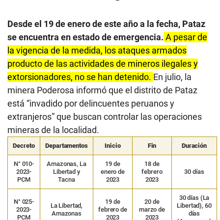
Desde el 19 de enero de este año a la fecha, Pataz
se encuentra en estado de emergencia.
A pesar de
la vigencia de la medida, los ataques armados
producto de las actividades de mineros ilegales y
extorsionadores, no se han detenido.
En julio, la
minera Poderosa informó que el distrito de Pataz
está “invadido por delincuentes peruanos y
extranjeros” que buscan controlar las operaciones
mineras de la localidad.
Decreto
Departamentos
Inicio
Fin
Duración
N° 010-
Amazonas, La
19 de
18 de
2023-
Libertad y
enero de
febrero
30 días
PCM
Tacna
2023
2023
30 días (La
N° 025-
19 de
20 de
La Libertad,
Libertad), 60
2023-
febrero de
marzo de
Amazonas
días
PCM
2023
2023