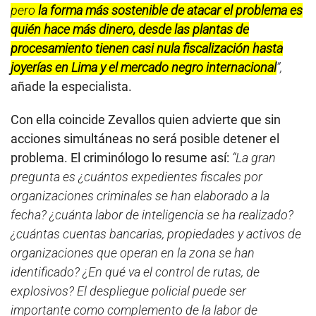
pero
la forma más sostenible de atacar el problema es
quién hace más dinero, desde las plantas de
procesamiento tienen casi nula fiscalización hasta
joyerías en Lima y el mercado negro internacional
”,
añade la especialista.
Con ella coincide Zevallos quien advierte que sin
acciones simultáneas no será posible detener el
problema. El criminólogo lo resume así:
“La gran
pregunta es ¿cuántos expedientes fiscales por
organizaciones criminales se han elaborado a la
fecha? ¿cuánta labor de inteligencia se ha realizado?
¿cuántas cuentas bancarias, propiedades y activos de
organizaciones que operan en la zona se han
identificado? ¿En qué va el control de rutas, de
explosivos? El despliegue policial puede ser
importante como complemento de la labor de