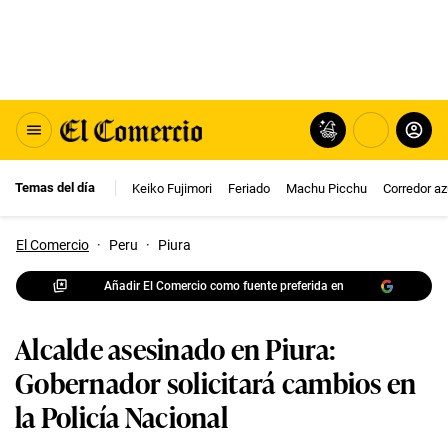
Temas del día
Keiko Fujimori
Feriado
Machu Picchu
Corredor az
El Comercio
·
Peru
·
Piura
Añadir El Comercio como fuente preferida en
Alcalde asesinado en Piura:
Gobernador solicitará cambios en
la Policía Nacional