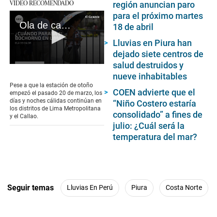
VIDEO RECOMENDADO
región anuncian paro
para el próximo martes
Ola de calor en Lima: ¿Por qué se siguen registrando temperaturas de casi 30° en pleno otoño?
18 de abril
Lluvias en Piura han
dejado siete centros de
salud destruidos y
0
seconds
nueve inhabitables
of
Pese a que la estación de otoño
1
COEN advierte que el
empezó el pasado 20 de marzo, los
minute,
días y noches cálidas continúan en
“Niño Costero estaría
42
los distritos de Lima Metropolitana
consolidado” a fines de
seconds
y el Callao.
julio: ¿Cuál será la
temperatura del mar?
Seguir temas
Lluvias En Perú
Piura
Costa Norte