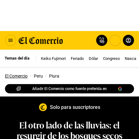
Temas del día
Keiko Fujimori
Feriado
Dólar
Congreso
Nasca
El Comercio
·
Peru
·
Piura
Añadir El Comercio como fuente preferida en
Solo para suscriptores
El otro lado de las lluvias: el
resurgir de los bosques secos