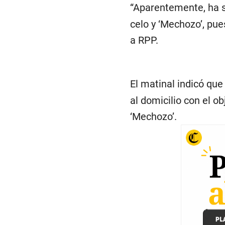
“Aparentemente, ha 
celo y ‘Mechozo’, pues
a RPP.
El matinal indicó qu
al domicilio con el o
‘Mechozo’.