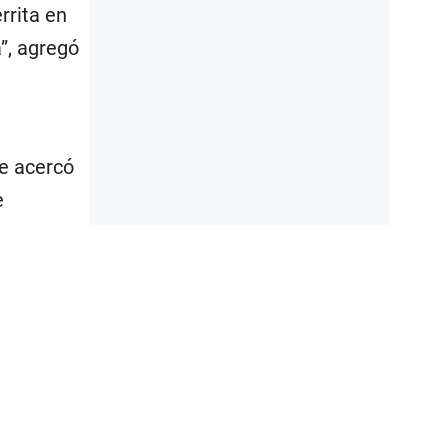
rrita en
a”, agregó
se acercó
e