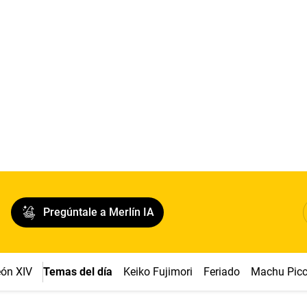
Pregúntale a Merlín IA
ón XIV
Temas del día
Keiko Fujimori
Feriado
Machu Pic