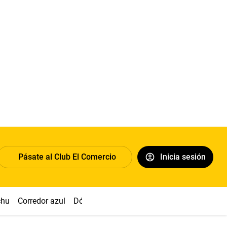
Pásate al Club El Comercio
Inicia sesión
chu
Corredor azul
Dólar
Congreso
Nasca
Acuña
Toled